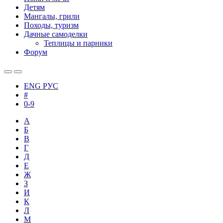
Детям
Мангалы, грили
Походы, туризм
Дачные самоделки
Теплицы и парники
Форум
ENG
РУС
#
0-9
А
Б
В
Г
Д
Е
Ж
З
И
К
Л
М