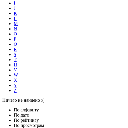
I
J
K
L
M
N
O
P
Q
R
S
T
U
V
W
X
Y
Z
Ничего не найдено :(
По алфавиту
По дате
По рейтингу
По просмотрам