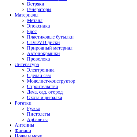
Ветряки
Генераторы
Материалы
Металл
Эпоксидка
Брос
Пластиковые бутылки
CD/DVD диски
Природный материал
Автопокрышки
Проволока
Литература
Электроника
Сделай сам
Моделист-конструктор
Строительство
Дача, сад, огород
Охота и рыбалка
Рогатки
Ружья
Пистолеты
Арбалеты
Антенны
Фонари
Ножи и мечи