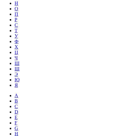
Н
О
П
Р
С
Т
У
Ф
Х
Ц
Ч
Ш
Щ
Э
Ю
Я
A
B
C
D
E
F
G
H