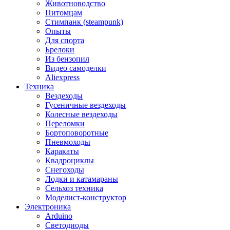
Животноводство
Питомцам
Стимпанк (steampunk)
Опыты
Для спорта
Брелоки
Из бензопил
Видео самоделки
Aliexpress
Техника
Вездеходы
Гусеничные вездеходы
Колесные вездеходы
Переломки
Бортоповоротные
Пневмоходы
Каракаты
Квадроциклы
Снегоходы
Лодки и катамараны
Сельхоз техника
Моделист-конструктор
Электроника
Arduino
Светодиоды