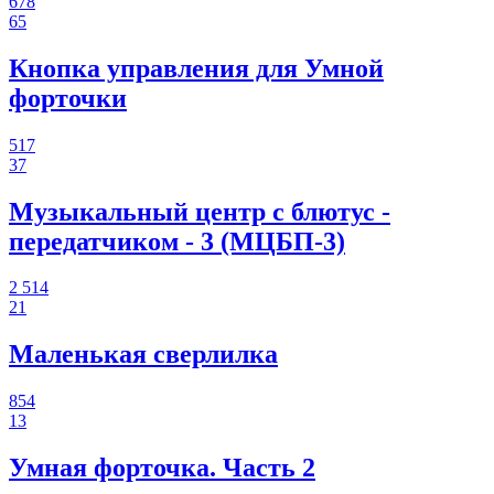
678
65
Кнопка управления для Умной
форточки
517
37
Музыкальный центр с блютус -
передатчиком - 3 (МЦБП-3)
2 514
21
Маленькая сверлилка
854
13
Умная форточка. Часть 2