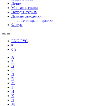
Детям
Мангалы, грили
Походы, туризм
Дачные самоделки
Теплицы и парники
Форум
ENG
РУС
#
0-9
А
Б
В
Г
Д
Е
Ж
З
И
К
Л
М