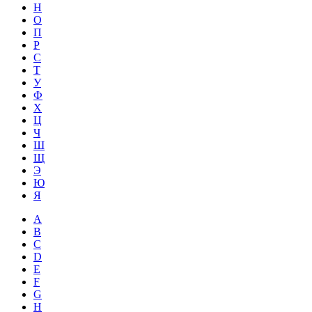
Н
О
П
Р
С
Т
У
Ф
Х
Ц
Ч
Ш
Щ
Э
Ю
Я
A
B
C
D
E
F
G
H