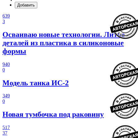
Добавить
639
3
Осваиваю новые технологии. Литье
деталей из пластика в силиконовые
формы
940
0
Модель танка ИС-2
349
0
Новая тумбочка под раковину
517
37