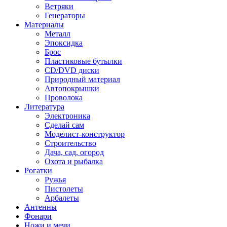
Ветряки
Генераторы
Материалы
Металл
Эпоксидка
Брос
Пластиковые бутылки
CD/DVD диски
Природный материал
Автопокрышки
Проволока
Литература
Электроника
Сделай сам
Моделист-конструктор
Строительство
Дача, сад, огород
Охота и рыбалка
Рогатки
Ружья
Пистолеты
Арбалеты
Антенны
Фонари
Ножи и мечи