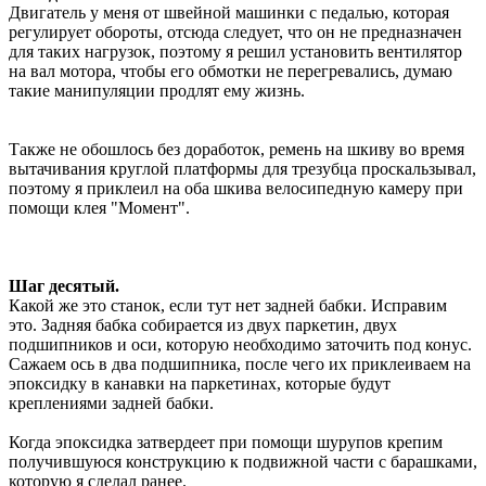
Двигатель у меня от швейной машинки с педалью, которая
регулирует обороты, отсюда следует, что он не предназначен
для таких нагрузок, поэтому я решил установить вентилятор
на вал мотора, чтобы его обмотки не перегревались, думаю
такие манипуляции продлят ему жизнь.
Также не обошлось без доработок, ремень на шкиву во время
вытачивания круглой платформы для трезубца проскальзывал,
поэтому я приклеил на оба шкива велосипедную камеру при
помощи клея "Момент".
Шаг десятый.
Какой же это станок, если тут нет задней бабки. Исправим
это. Задняя бабка собирается из двух паркетин, двух
подшипников и оси, которую необходимо заточить под конус.
Сажаем ось в два подшипника, после чего их приклеиваем на
эпоксидку в канавки на паркетинах, которые будут
креплениями задней бабки.
Когда эпоксидка затвердеет при помощи шурупов крепим
получившуюся конструкцию к подвижной части с барашками,
которую я сделал ранее.