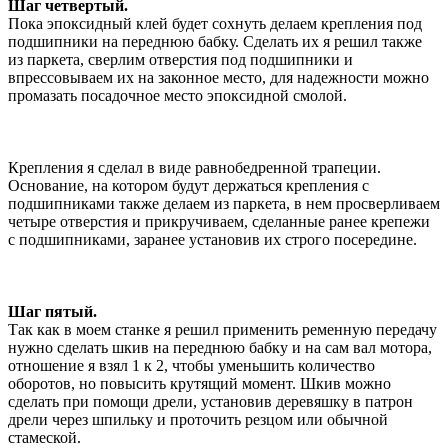
Шаг четвертый.
Пока эпоксидный клей будет сохнуть делаем крепления под
подшипники на переднюю бабку. Сделать их я решил также
из паркета, сверлим отверстия под подшипники и
впрессовываем их на законное место, для надежности можно
промазать посадочное место эпоксидной смолой.
Крепления я сделал в виде равнобедренной трапеции.
Основание, на котором будут держаться крепления с
подшипниками также делаем из паркета, в нем просверливаем
четыре отверстия и прикручиваем, сделанные ранее крепежи
с подшипниками, заранее установив их строго посередине.
Шаг пятый.
Так как в моем станке я решил применить ременную передачу
нужно сделать шкив на переднюю бабку и на сам вал мотора,
отношение я взял 1 к 2, чтобы уменьшить количество
оборотов, но повысить крутящий момент. Шкив можно
сделать при помощи дрели, установив деревяшку в патрон
дрели через шпильку и проточить резцом или обычной
стамеской.