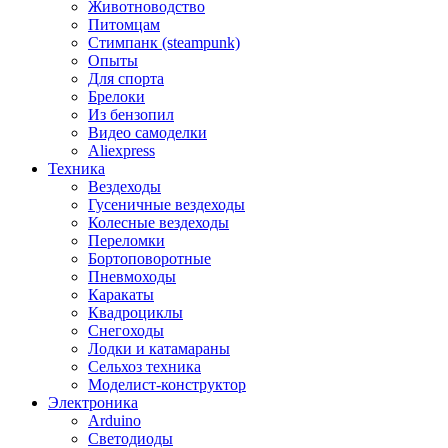
Животноводство
Питомцам
Стимпанк (steampunk)
Опыты
Для спорта
Брелоки
Из бензопил
Видео самоделки
Aliexpress
Техника
Вездеходы
Гусеничные вездеходы
Колесные вездеходы
Переломки
Бортоповоротные
Пневмоходы
Каракаты
Квадроциклы
Снегоходы
Лодки и катамараны
Сельхоз техника
Моделист-конструктор
Электроника
Arduino
Светодиоды