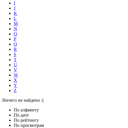
I
J
K
L
M
N
O
P
Q
R
S
T
U
V
W
X
Y
Z
Ничего не найдено :(
По алфавиту
По дате
По рейтингу
По просмотрам