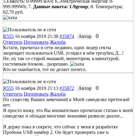
5.Емкость: 0-99999 мАч; 6.Электрическая энергия: 0-
999.999Wh; 7.
Данные пакета: 1-9group
; 8. Температура;
62,70 руб.
0
R555
16 ноября 2019 21:38
#35874
Автор
Ответить
Цитировать
Жалоба
Кстати, прочитал в сети недавно, один лидер секты
запрещает пользоваться USB, углядел в нём трезубец Д...!
Не, ну так со старой мышкой, монитором, клавиатурой,
системным блоком... разрешаю.
Кто не ошибается, тот не делает ничего.
0
R555
16 ноября 2019 21:13
#35872
Автор
Ответить
Цитировать
Жалоба
По существу Ваших замечаний к Моей самоделке претензий
нет.
Я просто вижу, что Вы внимательно прочитали статью к моей
самоделке и обладая многими знаниями развили диалог...
Я держу пока в секрете, что сейчас у меня в разработке
Пробник USB намбер 2. Он будет проверять уже и