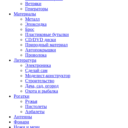
Ветряки
Генераторы
Материалы
Металл
Эпоксидка
Брос
Пластиковые бутылки
CD/DVD диски
Природный материал
Автопокрышки
Проволока
Литература
Электроника
Сделай сам
Моделист-конструктор
Строительство
Дача, сад, огород
Охота и рыбалка
Рогатки
Ружья
Пистолеты
Арбалеты
Антенны
Фонари
Ножи и мечи