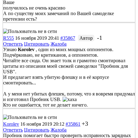
Ваше
получилось не очень красиво
А по существу моих замечаний по Вашей самоделке
претензии есть?
-1
R555
16 ноября 2019 20:41
#35867
Автор
Ответить
Цитировать
Жалоба
Узнаю
Korolev
, один из моих мощных оппонентов.
Подчёркиваю, не критиканов, а оппонентов.
Читайте все сюда. Он знает толк и грамотно смонтировал
цитаты из описания моей свежей самоделки "Пробник для
USB".
И предлагает взять убитую флешку и в её корпусе
смонтировать...
А у меня нет убитых флешек, потому, что я вовремя придумал
и изготовил Пробник USB.
Кто не ошибается, тот не делает ничего.
+3
Korolev
16 ноября 2019 20:12
#35861
Ответить
Цитировать
Жалоба
Пробник помогает быстро проверить исправность зарядных