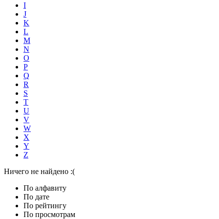
I
J
K
L
M
N
O
P
Q
R
S
T
U
V
W
X
Y
Z
Ничего не найдено :(
По алфавиту
По дате
По рейтингу
По просмотрам