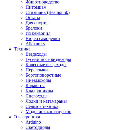
Животноводство
Питомцам
Стимпанк (steampunk)
Опыты
Для спорта
Брелоки
Из бензопил
Видео самоделки
Aliexpress
Техника
Вездеходы
Гусеничные вездеходы
Колесные вездеходы
Переломки
Бортоповоротные
Пневмоходы
Каракаты
Квадроциклы
Снегоходы
Лодки и катамараны
Сельхоз техника
Моделист-конструктор
Электроника
Arduino
Светодиоды