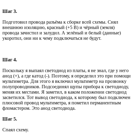
Шаг 3.
Подготовил провода разъёма к сборке всей схемы. Снял
внешнюю изоляцию, красный (+5 В) и чёрный (земля)
провода зачистил и залудил. А зелёный и белый (данные)
укоротил, они ни к чему подключаться не будут.
Шаг 4.
Поскольку я выпаял светодиод из платы, я не знал, где у него
анод (+), а где катод (-). Поэтому, я определил это при помощи
мультиметра. Для этого я включил мультиметр на прозвонку
полупроводников. Подсоединял щупы прибора к светодиоду,
меняя их местами. Я заметил, в каком положении светодиод
засветился. Тот вывод светодиода, к которому был подключен
плюсовой провод мультиметра, я пометил перманентным
фломастером. Это анод светодиода.
Шаг 5.
Спаял схему.