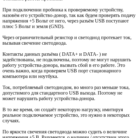
При подключении пробника к проверяемому устройству,
назовём его устройство-донор, так как будем проверять подачу
напряжения +5 Вольт от него, через разъём USB поступают
плюс 5 Вольт и земля (GND).
Через ограничительный резистор и светодиод протекает ток,
вызывая свечение светодиода.
Контакты данных разъёма ( DATA+ и DATA- ) не
задействованы, не подключены, поэтому не могут нарушить
работу устройства-донора, вызвать сбой в его работе. Это
очень важно, когда проверяем USB порт стационарного
компьютера или ноутбука.
Ток, потребляемый светодиодом, во много раз меньше тока,
допустимого для стандартного USB выхода. Поэтому не
может нарушить работу устройства-донора.
В то же время, он создаёт некоторую нагрузку, имитируя
реальное подключаемое устройство, это нужно в некоторых
случаях.
По яркости свечения светодиода можно судить о величине
напряжения +5 В. Разумеется, о наличии / отсутствии этого