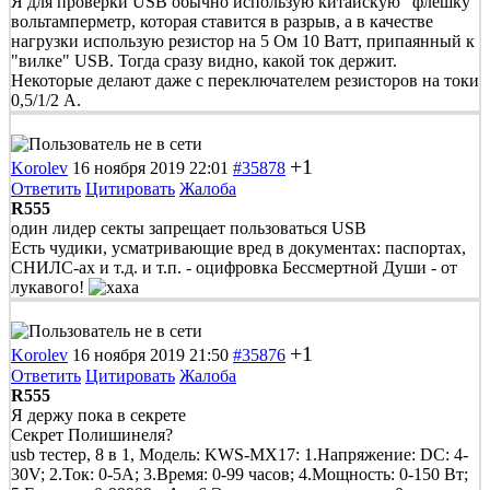
Я для проверки USB обычно использую китайскую "флешку"
вольтамперметр, которая ставится в разрыв, а в качестве
нагрузки использую резистор на 5 Ом 10 Ватт, припаянный к
"вилке" USB. Тогда сразу видно, какой ток держит.
Некоторые делают даже с переключателем резисторов на токи
0,5/1/2 А.
+1
Korolev
16 ноября 2019 22:01
#35878
Ответить
Цитировать
Жалоба
R555
один лидер секты запрещает пользоваться USB
Есть чудики, усматривающие вред в документах: паспортах,
СНИЛС-ах и т.д. и т.п. - оцифровка Бессмертной Души - от
лукавого!
+1
Korolev
16 ноября 2019 21:50
#35876
Ответить
Цитировать
Жалоба
R555
Я держу пока в секрете
Секрет Полишинеля?
usb тестер, 8 в 1, Модель: KWS-MX17: 1.Напряжение: DC: 4-
30V; 2.Ток: 0-5A; 3.Время: 0-99 часов; 4.Мощность: 0-150 Вт;