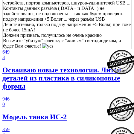
устройств, портов компьютеров, шнуров-удлинителей USB ...
Контакты данных разъёма ( DATA+ и DATA- ) не
задействованы, не подключены ... так как будем проверять
подачу напряжения +5 Вольт ... через разъём USB
Действительно, только подачу напряжения +5 Вольт, при токе
не более 15mA!
Должен признать, получилось не очень красиво
Возьмите "убитую" флешку с "живым" светодиодиком, и
будет Вам счастье!
649
3
Осваиваю новые технологии. Литье
деталей из пластика в силиконовые
формы
946
0
Модель танка ИС-2
359