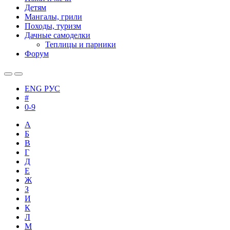
Детям
Мангалы, грили
Походы, туризм
Дачные самоделки
Теплицы и парники
Форум
ENG
РУС
#
0-9
А
Б
В
Г
Д
Е
Ж
З
И
К
Л
М