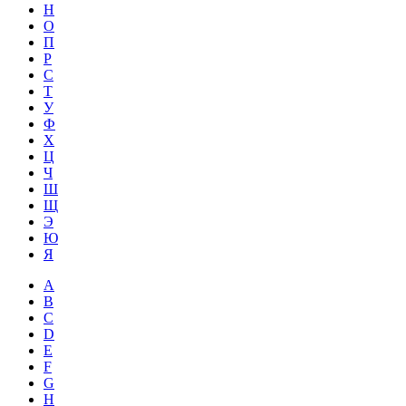
Н
О
П
Р
С
Т
У
Ф
Х
Ц
Ч
Ш
Щ
Э
Ю
Я
A
B
C
D
E
F
G
H