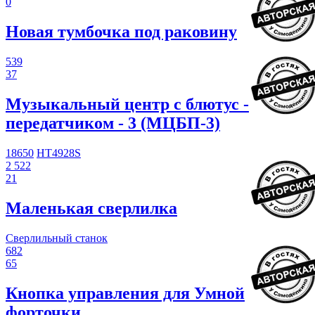
0
Новая тумбочка под раковину
539
37
Музыкальный центр с блютус -
передатчиком - 3 (МЦБП-3)
18650
HT4928S
2 522
21
Маленькая сверлилка
Сверлильный станок
682
65
Кнопка управления для Умной
форточки