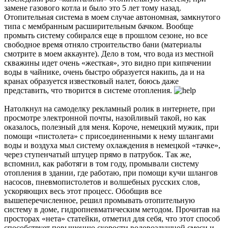
замене газового котла и было это 5 лет тому назад.
Отопительная система в моем случае автономная, замкнутого
типа с мембранным расширительным бачком. Вообще
промыть систему собирался еще в прошлом сезоне, но все
свободное время отняло строительство бани (материалы
смотрите в моем аккаунте). Дело в том, что вода из местной
скважины идет очень «жесткая», это видно при кипячении
воды в чайнике, очень быстро образуется накипь, да и на
кранах образуется известковый налет, боюсь даже
представить, что творится в системе отопления.
Натолкнул на самоделку рекламный ролик в интернете, при
просмотре электронной почты, назойливый такой, но как
оказалось, полезный для меня. Короче, немецкий мужик, при
помощи «пистолета» с присоединенными к нему шлангами
воды и воздуха мыл систему охлаждения в немецкой «тачке»,
через ступенчатый штуцер прямо в патрубок. Так же,
вспомнил, как работяги в том году, промывали систему
отопления в здании, где работаю, при помощи кучи шлангов
насосов, пневмопистолетов и волшебных русских слов,
ускоряющих весь этот процесс. Обобщив все
вышеперечисленное, решил промывать отопительную
систему в доме, гидропневматическим методом. Прочитав на
просторах «нета» статейки, отметил для себя, что этот способ
способствует повышению скорости водовоздушной смеси и