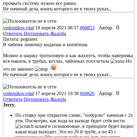
промыть систему нужно все равно.
Не начинай дела, конец которого не в твоих руках...
0
vedernikov.vital
18 апреля 2021 08:57
#60853
Автор
Ответить
Цитировать
Жалоба
Цитата: pogranec
В чайник лимонку кидаешь и кипятишь
Можно и шашку тротиловую и как жахнуть, чтобы наверняка
вся накипь, в трубах, котлах, чайниках поотлетала
Но
это не законно
Не начинай дела, конец которого не в твоих руках...
0
vedernikov.vital
17 апреля 2021 19:38
#60826
Автор
Ответить
Цитировать
Жалоба
Jerry
,
По стояку при открытом сливе, "побурлю" начиная с 2х
атм. Посмотрю, как вода на выходе будет себя вести.
шланги силиконовые, в принципе будет видно
какая вода выходит. Это по 20 й трубе, а по 45 с