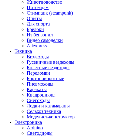
Животноводство
Питомцам
Стимпанк (steampunk)
Опыты
Для спорта
Брелоки
Из бензопил
Видео самоделки
Aliexpress
Техника
Вездеходы
Гусеничные вездеходы
Колесные вездеходы
Переломки
Бортоповоротные
Пневмоходы
Каракаты
Квадроциклы
Снегоходы
Лодки и катамараны
Сельхоз техника
Моделист-конструктор
Электроника
Arduino
Светодиоды