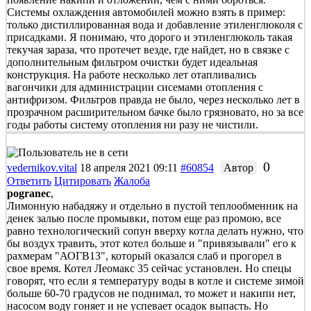
Системы охлаждения автомобилей можно взять в пример:
только дистиллированная вода и добавление этиленглюколя с
присадками. Я понимаю, что дорого и этиленглюколь такая
текучая зараза, что протечет везде, где найдет, но в связке с
дополнительным фильтром очистки будет идеальная
конструкция. На работе несколько лет отапливались
вагончики для администрации сисемами отопления с
антифризом. Фильтров правда не было, через несколько лет в
прозрачном расширительном бачке было грязновато, но за все
годы работы систему отопления ни разу не чистили.
0
vedernikov.vital
18 апреля 2021 09:11
#60854
Автор
Ответить
Цитировать
Жалоба
pogranec
,
Лимонную набадяжу и отдельно в пустой теплообменник на
денек залью после промывки, потом еще раз промою, все
равно технологический сопун вверху котла делать нужно, что
бы воздух травить, этот котел больше и "привязывали" его к
рахмерам "АОГВ13", который оказался слаб и прогорел в
свое время. Котел Леомакс 35 сейчас установлен. Но спецы
говорят, что если я температуру воды в котле и системе зимой
больше 60-70 градусов не поднимал, то может и накипи нет,
насосом воду гоняет и не успевает осадок выпасть. Но