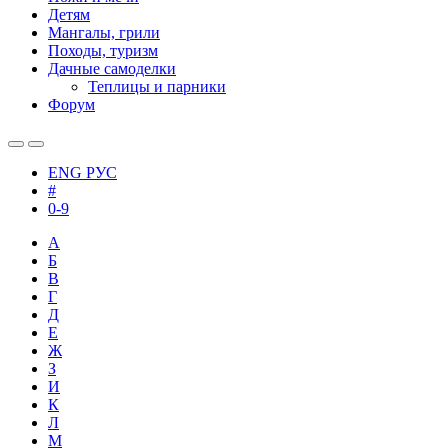
Детям
Мангалы, грили
Походы, туризм
Дачные самоделки
Теплицы и парники
Форум
ENG
РУС
#
0-9
А
Б
В
Г
Д
Е
Ж
З
И
К
Л
М