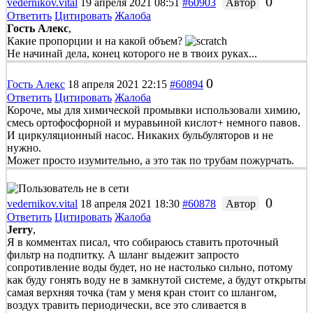
0
vedernikov.vital
19 апреля 2021 08:51
#60903
Автор
Ответить
Цитировать
Жалоба
Гость Алекс
,
Какие пропорции и на какой объем?
Не начинай дела, конец которого не в твоих руках...
0
Гость Алекс
18 апреля 2021 22:15
#60894
Ответить
Цитировать
Жалоба
Короче, мы для химической промывки использовали химию,
смесь ортофосфорной и муравьиной кислот+ немного павов.
И циркуляционный насос. Никаких бульбуляторов и не
нужно.
Может просто изумительно, а это так по трубам пожурчать.
0
vedernikov.vital
18 апреля 2021 18:30
#60878
Автор
Ответить
Цитировать
Жалоба
Jerry
,
Я в комментах писал, что собираюсь ставить проточный
фильтр на подпитку. А шланг выдежит запросто
сопротивление воды будет, но не настолько сильно, потому
как буду гонять воду не в замкнутой системе, а будут открыты
самая верхняя точка (там у меня кран стоит со шлангом,
воздух травить периодически, все это сливается в