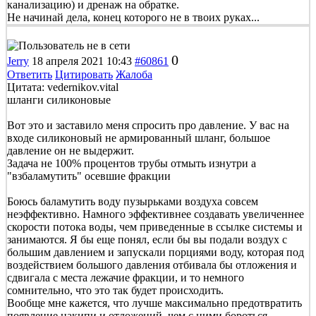
канализацию) и дренаж на обратке.
Не начинай дела, конец которого не в твоих руках...
0
Jerry
18 апреля 2021 10:43
#60861
Ответить
Цитировать
Жалоба
Цитата: vedernikov.vital
шланги силиконовые
Вот это и заставило меня спросить про давление. У вас на
входе силиконовый не армированный шланг, большое
давление он не выдержит.
Задача не 100% процентов трубы отмыть изнутри а
"взбаламутить" осевшие фракции
Боюсь баламутить воду пузырьками воздуха совсем
неэффективно. Намного эффективнее создавать увеличеннее
скорости потока воды, чем приведенные в ссылке системы и
занимаются. Я бы еще понял, если бы вы подали воздух с
большим давлением и запускали порциями воду, которая под
воздействием большого давления отбивала бы отложения и
сдвигала с места лежачие фракции, и то немного
сомнительно, что это так будет происходить.
Вообще мне кажется, что лучше максимально предотвратить
появление накипи и отложений, чем с ними бороться.