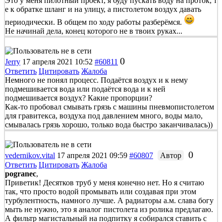
Это у меня пилотный проект, я буду пускать воду на проток, т
е к обратке шланг и на улицу, а пистолетом воздух давать
периодически. В общем по ходу работы разберёмся.
Не начинай дела, конец которого не в твоих руках...
0
Jerry
17 апреля 2021 10:52
#60811
Ответить
Цитировать
Жалоба
Немного не понял процесс. Подаётся воздух и к нему
подмешивается вода или подаётся вода и к ней
подмешивается воздух? Какие пропорции?
Как-то пробовал смывать грязь с машины пневмопистолетом
для гравитекса, воздуха под давлением много, воды мало,
смывалась грязь хорошо, только вода быстро заканчивалась))
0
vedernikov.vital
17 апреля 2021 09:59
#60807
Автор
Ответить
Цитировать
Жалоба
pogranec
,
Приветик! Десятков труб у меня конечно нет. Но я считаю
так, что просто водой промывать или создавая при этом
турбулентность, намного лучше. А радиаторы а.м. слава богу
мыть не нужно, это я аналог пистолета из ролика предлагаю.
А фильтр магистальный на подпитку я собирался ставить с