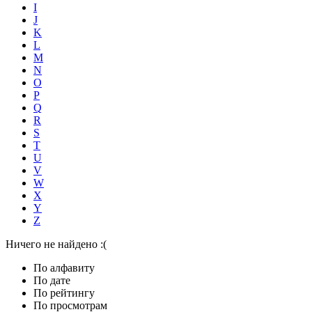
I
J
K
L
M
N
O
P
Q
R
S
T
U
V
W
X
Y
Z
Ничего не найдено :(
По алфавиту
По дате
По рейтингу
По просмотрам