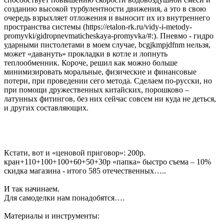
созданию высокой турбулентности движения, а это в свою
очередь взрыхляет отложения и выносит их из внутреннего
пространства системы (https://etalon-rk.ru/vidy-i-metody-
promyvki/gidropnevmaticheskaya-promyvka/#:). Пневмо - гидро
ударными пистолетами в моем случае, bcgjkmpjdfnm нельзя,
может «давануть» прокладки в котле и лопнуть
теплообменник. Короче, решил как можно больше
минимизировать моральные, физические и финансовые
потери, при проведении сего метода. Сделаем по-русски, но
при помощи дружественных китайских, порошково –
латунных фитингов, без них сейчас совсем ни куда не деться,
и других составляющих.
Кстати, вот и «ценовой приговор»: 200р.
кран+110+100+100+60+50+30р «папка» быстро съема – 10%
скидка магазина - итого 585 отечественных…..
И так начинаем.
Для самоделки нам понадобятся….
Материалы и инструменты: