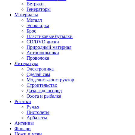
Ветряки
Генераторы
Материалы
Металл
Эпоксидка
Брос
Пластиковые бутылки
CD/DVD диски
Природный материал
Автопокрышки
Проволока
Литература
Электроника
Сделай сам
Моделист-конструктор
Строительство
Дача, сад, огород
Охота и рыбалка
Рогатки
Ружья
Пистолеты
Арбалеты
Антенны
Фонари
Ножи и мечи