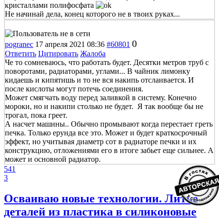
кристаллами полифосфата
Не начинай дела, конец которого не в твоих руках...
0
pogranec
17 апреля 2021 08:36
#60801
Ответить
Цитировать
Жалоба
Че то сомневаюсь, что работать будет. Десятки метров труб с
поворотами, радиаторами, углами... В чайник лимонку
кидаешь и кипятишь и то не вся накипь отслаивается. И
после кислоты могут потечь соединения.
Может смягчать воду перед заливкой в систему. Конечно
мороки, но и накипи столько не будет. Я так вообще бы не
трогал, пока греет.
А насчет машины.. Обычно промывают когда перестает греть
печка. Только ерунда все это. Может и будет краткосрочный
эффект, но учитывая диаметр сот в радиаторе печки и их
конструкцию, отложениями его в итоге забьет еще сильнее. А
может и основной радиатор.
541
3
Осваиваю новые технологии. Литье
деталей из пластика в силиконовые