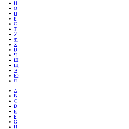
Н
О
П
Р
С
Т
У
Ф
Х
Ц
Ч
Ш
Щ
Э
Ю
Я
A
B
C
D
E
F
G
H