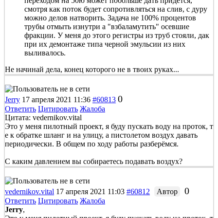
переходом на 50ю может побольше дать придется,
смотря как поток будет сопротивляться на слив, с дуру
можно делов натворить. Задача не 100% процентов
трубы отмыть изнутри а "взбаламутить" осевшие
фракции. У меня до этого регистры из труб стояли, дак
при их демонтаже типа черной эмульсии из них
выливалось.
Не начинай дела, конец которого не в твоих руках...
0
Jerry
17 апреля 2021 11:36
#60813
Ответить
Цитировать
Жалоба
Цитата: vedernikov.vital
Это у меня пилотный проект, я буду пускать воду на проток, т
е к обратке шланг и на улицу, а пистолетом воздух давать
периодически. В общем по ходу работы разберёмся.
С каким давлением вы собираетесь подавать воздух?
0
vedernikov.vital
17 апреля 2021 11:03
#60812
Автор
Ответить
Цитировать
Жалоба
Jerry
,