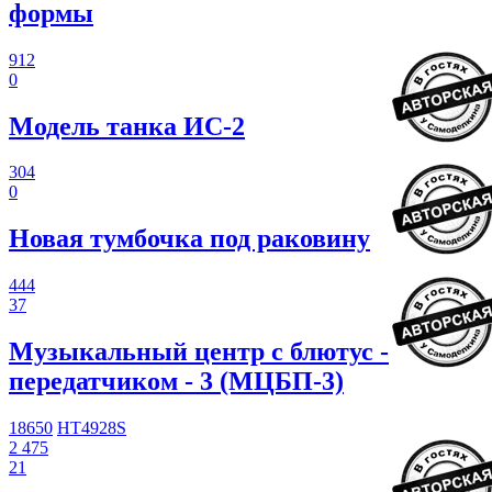
формы
912
0
Модель танка ИС-2
304
0
Новая тумбочка под раковину
444
37
Музыкальный центр с блютус -
передатчиком - 3 (МЦБП-3)
18650
HT4928S
2 475
21