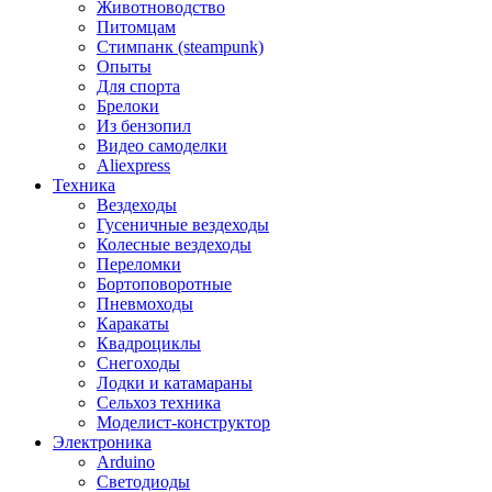
Животноводство
Питомцам
Стимпанк (steampunk)
Опыты
Для спорта
Брелоки
Из бензопил
Видео самоделки
Aliexpress
Техника
Вездеходы
Гусеничные вездеходы
Колесные вездеходы
Переломки
Бортоповоротные
Пневмоходы
Каракаты
Квадроциклы
Снегоходы
Лодки и катамараны
Сельхоз техника
Моделист-конструктор
Электроника
Arduino
Светодиоды