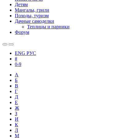
Детям
Мангалы, грили
Походы, туризм
Дачные самоделки
Теплицы и парники
Форум
ENG
РУС
#
0-9
А
Б
В
Г
Д
Е
Ж
З
И
К
Л
М