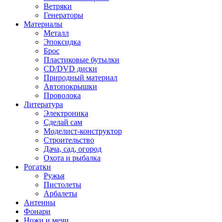
Ветряки
Генераторы
Материалы
Металл
Эпоксидка
Брос
Пластиковые бутылки
CD/DVD диски
Природный материал
Автопокрышки
Проволока
Литература
Электроника
Сделай сам
Моделист-конструктор
Строительство
Дача, сад, огород
Охота и рыбалка
Рогатки
Ружья
Пистолеты
Арбалеты
Антенны
Фонари
Ножи и мечи