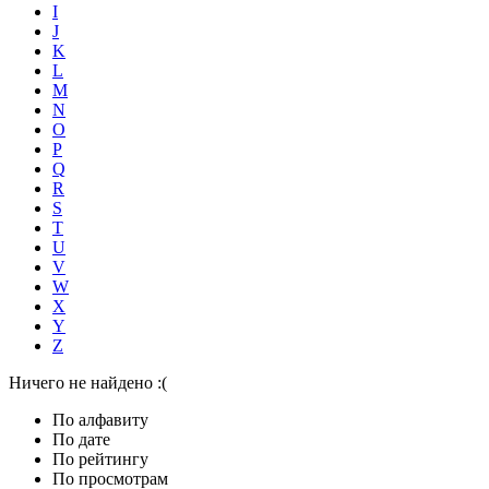
I
J
K
L
M
N
O
P
Q
R
S
T
U
V
W
X
Y
Z
Ничего не найдено :(
По алфавиту
По дате
По рейтингу
По просмотрам