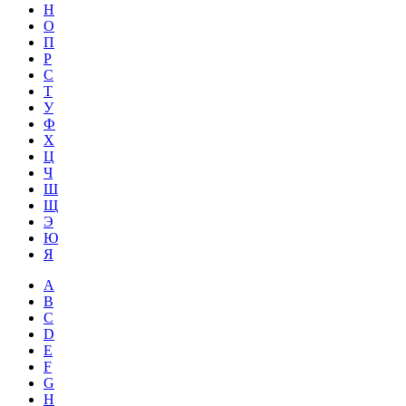
Н
О
П
Р
С
Т
У
Ф
Х
Ц
Ч
Ш
Щ
Э
Ю
Я
A
B
C
D
E
F
G
H