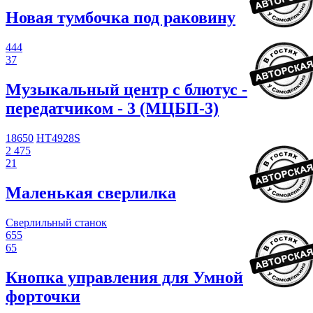
Новая тумбочка под раковину
444
37
Музыкальный центр с блютус -
передатчиком - 3 (МЦБП-3)
18650
HT4928S
2 475
21
Маленькая сверлилка
Сверлильный станок
655
65
Кнопка управления для Умной
форточки