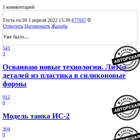
1
комментарий
0
Гость vic39
3 апреля 2022 15:39
#77037
Ответить
Цитировать
Жалоба
Уже было....
543
3
Осваиваю новые технологии. Литье
деталей из пластика в силиконовые
формы
912
0
Модель танка ИС-2
304
0