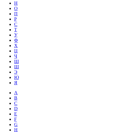
Н
О
П
Р
С
Т
У
Ф
Х
Ц
Ч
Ш
Щ
Э
Ю
Я
A
B
C
D
E
F
G
H