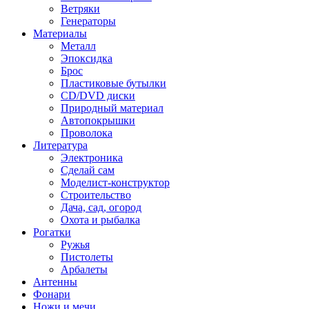
Ветряки
Генераторы
Материалы
Металл
Эпоксидка
Брос
Пластиковые бутылки
CD/DVD диски
Природный материал
Автопокрышки
Проволока
Литература
Электроника
Сделай сам
Моделист-конструктор
Строительство
Дача, сад, огород
Охота и рыбалка
Рогатки
Ружья
Пистолеты
Арбалеты
Антенны
Фонари
Ножи и мечи