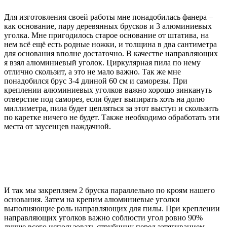
Для изготовления своей работы мне понадобилась фанера –
как основание, пару деревянных брусков и 3 алюминиевых
уголка. Мне пригодилось старое основание от штатива, на
нем всё ещё есть родные ножки, и толщина в два сантиметра
для основания вполне достаточно. В качестве направляющих
я взял алюминиевый уголок. Циркулярная пила по нему
отлично скользит, а это не мало важно. Так же мне
понадобился брус 3-4 длиной 60 см и саморезы. При
креплении алюминиевых уголков важно хорошо зинкануть
отверстие под саморез, если будет выпирать хоть на долю
миллиметра, пила будет цепляться за этот выступ и скользить
по каретке ничего не будет. Также необходимо обработать эти
места от заусенцев наждачной.
И так мы закрепляем 2 бруска параллельно по кроям нашего
основания. Затем на крепим алюминиевые уголки
выполняющие роль направляющих для пилы. При креплении
направляющих уголков важно соблюсти угол ровно 90%
лучше всего использовать струбцину перед затягиванием