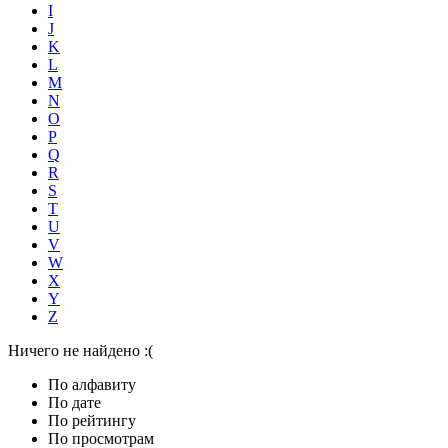
I
J
K
L
M
N
O
P
Q
R
S
T
U
V
W
X
Y
Z
Ничего не найдено :(
По алфавиту
По дате
По рейтингу
По просмотрам