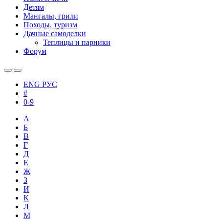
Детям
Мангалы, грили
Походы, туризм
Дачные самоделки
Теплицы и парники
Форум
ENG
РУС
#
0-9
А
Б
В
Г
Д
Е
Ж
З
И
К
Л
М