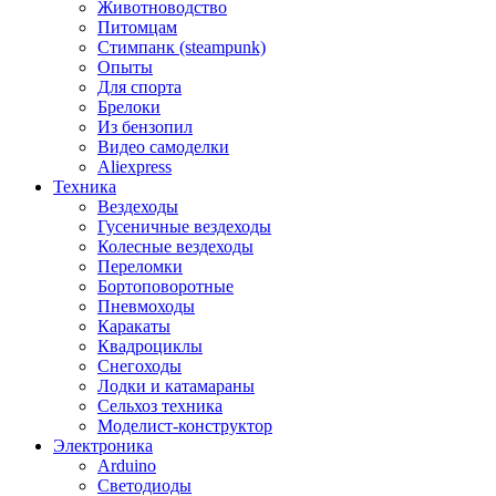
Животноводство
Питомцам
Стимпанк (steampunk)
Опыты
Для спорта
Брелоки
Из бензопил
Видео самоделки
Aliexpress
Техника
Вездеходы
Гусеничные вездеходы
Колесные вездеходы
Переломки
Бортоповоротные
Пневмоходы
Каракаты
Квадроциклы
Снегоходы
Лодки и катамараны
Сельхоз техника
Моделист-конструктор
Электроника
Arduino
Светодиоды