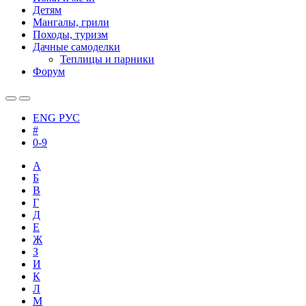
Детям
Мангалы, грили
Походы, туризм
Дачные самоделки
Теплицы и парники
Форум
ENG
РУС
#
0-9
А
Б
В
Г
Д
Е
Ж
З
И
К
Л
М