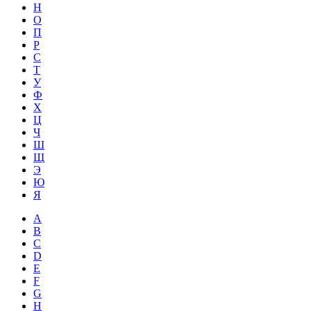
Н
О
П
Р
С
Т
У
Ф
Х
Ц
Ч
Ш
Щ
Э
Ю
Я
A
B
C
D
E
F
G
H