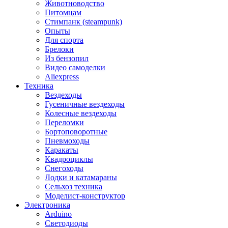
Животноводство
Питомцам
Стимпанк (steampunk)
Опыты
Для спорта
Брелоки
Из бензопил
Видео самоделки
Aliexpress
Техника
Вездеходы
Гусеничные вездеходы
Колесные вездеходы
Переломки
Бортоповоротные
Пневмоходы
Каракаты
Квадроциклы
Снегоходы
Лодки и катамараны
Сельхоз техника
Моделист-конструктор
Электроника
Arduino
Светодиоды