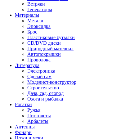
Ветряки
Генераторы
Материалы
Металл
Эпоксидка
Брос
Пластиковые бутылки
CD/DVD диски
Природный материал
Автопокрышки
Проволока
Литература
Электроника
Сделай сам
Моделист-конструктор
Строительство
Дача, сад, огород
Охота и рыбалка
Рогатки
Ружья
Пистолеты
Арбалеты
Антенны
Фонари
Ножи и мечи