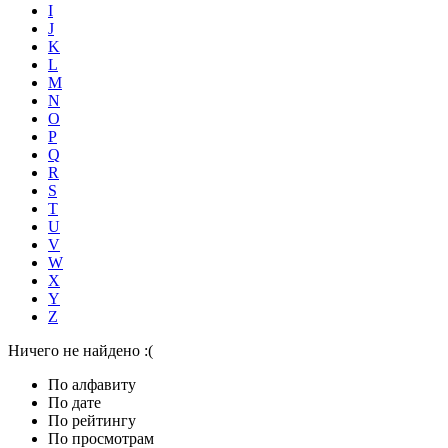
I
J
K
L
M
N
O
P
Q
R
S
T
U
V
W
X
Y
Z
Ничего не найдено :(
По алфавиту
По дате
По рейтингу
По просмотрам