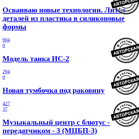
Осваиваю новые технологии. Литье
деталей из пластика в силиконовые
формы
904
0
Модель танка ИС-2
294
0
Новая тумбочка под раковину
427
37
Музыкальный центр с блютус -
передатчиком - 3 (МЦБП-3)