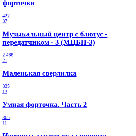
форточки
427
37
Музыкальный центр с блютус -
передатчиком - 3 (МЦБП-3)
2 468
21
Маленькая сверлилка
835
13
Умная форточка. Часть 2
365
11
Измерить усилие от эл.привода.