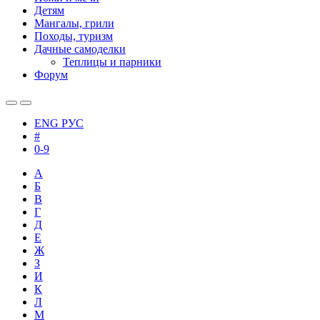
Детям
Мангалы, грили
Походы, туризм
Дачные самоделки
Теплицы и парники
Форум
ENG
РУС
#
0-9
А
Б
В
Г
Д
Е
Ж
З
И
К
Л
М