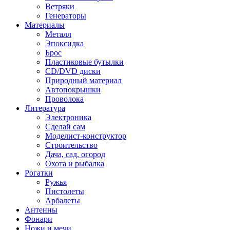
Ветряки
Генераторы
Материалы
Металл
Эпоксидка
Брос
Пластиковые бутылки
CD/DVD диски
Природный материал
Автопокрышки
Проволока
Литература
Электроника
Сделай сам
Моделист-конструктор
Строительство
Дача, сад, огород
Охота и рыбалка
Рогатки
Ружья
Пистолеты
Арбалеты
Антенны
Фонари
Ножи и мечи