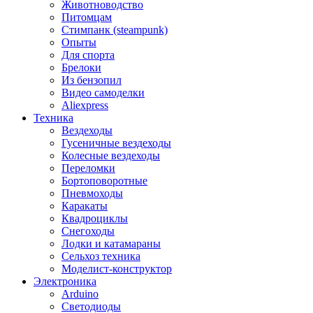
Животноводство
Питомцам
Стимпанк (steampunk)
Опыты
Для спорта
Брелоки
Из бензопил
Видео самоделки
Aliexpress
Техника
Вездеходы
Гусеничные вездеходы
Колесные вездеходы
Переломки
Бортоповоротные
Пневмоходы
Каракаты
Квадроциклы
Снегоходы
Лодки и катамараны
Сельхоз техника
Моделист-конструктор
Электроника
Arduino
Светодиоды