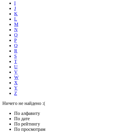
I
J
K
L
M
N
O
P
Q
R
S
T
U
V
W
X
Y
Z
Ничего не найдено :(
По алфавиту
По дате
По рейтингу
По просмотрам