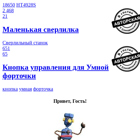
18650
HT4928S
2 468
21
Маленькая сверлилка
Сверлильный станок
651
65
Кнопка управления для Умной
форточки
кнопка
умная
форточка
Привет, Гость!