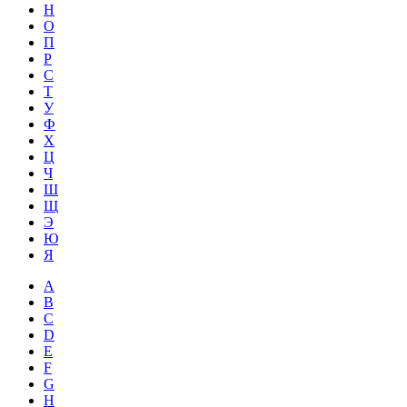
Н
О
П
Р
С
Т
У
Ф
Х
Ц
Ч
Ш
Щ
Э
Ю
Я
A
B
C
D
E
F
G
H