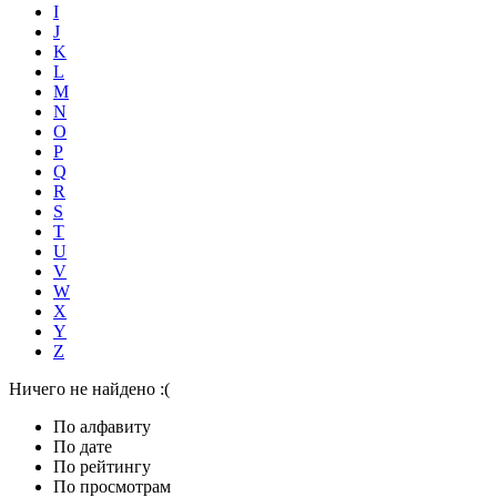
I
J
K
L
M
N
O
P
Q
R
S
T
U
V
W
X
Y
Z
Ничего не найдено :(
По алфавиту
По дате
По рейтингу
По просмотрам