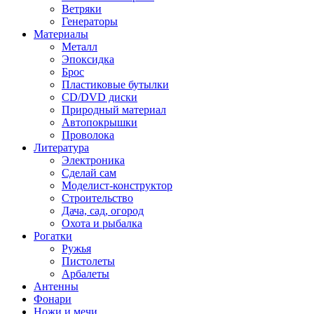
Ветряки
Генераторы
Материалы
Металл
Эпоксидка
Брос
Пластиковые бутылки
CD/DVD диски
Природный материал
Автопокрышки
Проволока
Литература
Электроника
Сделай сам
Моделист-конструктор
Строительство
Дача, сад, огород
Охота и рыбалка
Рогатки
Ружья
Пистолеты
Арбалеты
Антенны
Фонари
Ножи и мечи