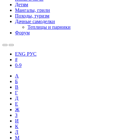
Детям
Мангалы, грили
Походы, туризм
Дачные самоделки
Теплицы и парники
Форум
ENG
РУС
#
0-9
А
Б
В
Г
Д
Е
Ж
З
И
К
Л
М