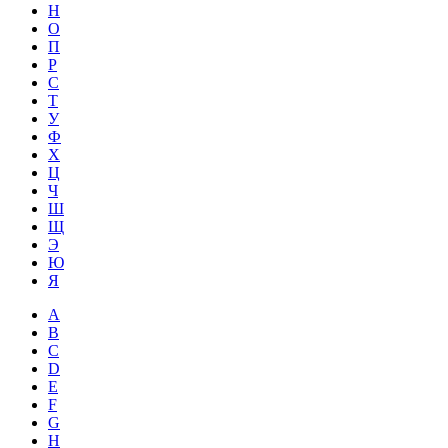
Н
О
П
Р
С
Т
У
Ф
Х
Ц
Ч
Ш
Щ
Э
Ю
Я
A
B
C
D
E
F
G
H