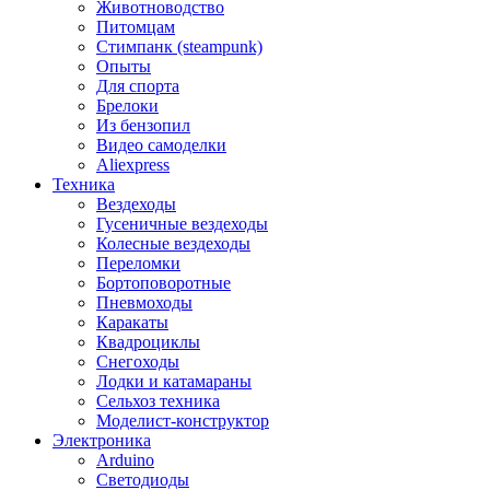
Животноводство
Питомцам
Стимпанк (steampunk)
Опыты
Для спорта
Брелоки
Из бензопил
Видео самоделки
Aliexpress
Техника
Вездеходы
Гусеничные вездеходы
Колесные вездеходы
Переломки
Бортоповоротные
Пневмоходы
Каракаты
Квадроциклы
Снегоходы
Лодки и катамараны
Сельхоз техника
Моделист-конструктор
Электроника
Arduino
Светодиоды