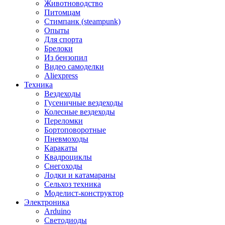
Животноводство
Питомцам
Стимпанк (steampunk)
Опыты
Для спорта
Брелоки
Из бензопил
Видео самоделки
Aliexpress
Техника
Вездеходы
Гусеничные вездеходы
Колесные вездеходы
Переломки
Бортоповоротные
Пневмоходы
Каракаты
Квадроциклы
Снегоходы
Лодки и катамараны
Сельхоз техника
Моделист-конструктор
Электроника
Arduino
Светодиоды