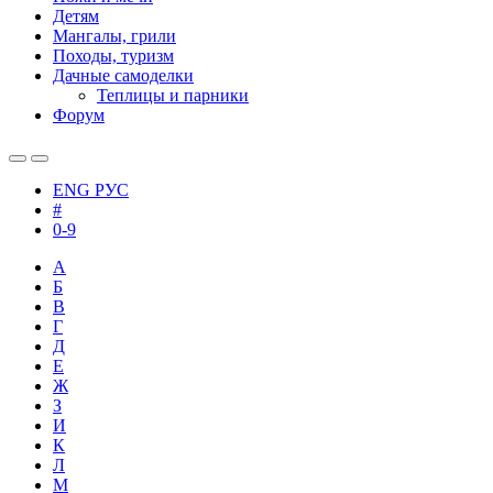
Детям
Мангалы, грили
Походы, туризм
Дачные самоделки
Теплицы и парники
Форум
ENG
РУС
#
0-9
А
Б
В
Г
Д
Е
Ж
З
И
К
Л
М