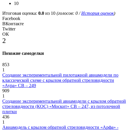
10
Итоговая оценка:
0.0
из 10
(голосов:
0
/
История оценок
)
Facebook
ВКонтакте
Twitter
ОК
2
Похожие самоделки
853
1
Создание экспериментальной пилотажной авиамодели по
классической схеме с крылом обратной стреловидности
«Аура» СВ – 249
909
1
Создание экспериментальной авиамодели с крылом обратной
стреловидности (КОС) «Москит» СВ – 247, из потолочной
плитки
436
1
Авиамодель с крылом обратной стреловидности «Арфа» -