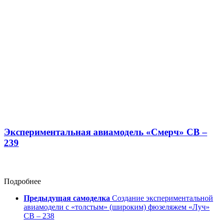
Экспериментальная авиамодель «Смерч» СВ –
239
Подробнее
Предыдущая самоделка
Создание экспериментальной
авиамодели с «толстым» (широким) фюзеляжем «Луч»
СВ – 238