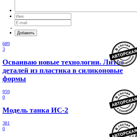
Добавить
689
3
Осваиваю новые технологии. Литье
деталей из пластика в силиконовые
формы
959
0
Модель танка ИС-2
381
0