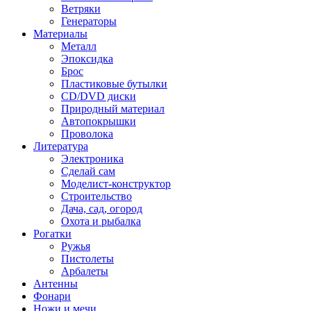
Ветряки
Генераторы
Материалы
Металл
Эпоксидка
Брос
Пластиковые бутылки
CD/DVD диски
Природный материал
Автопокрышки
Проволока
Литература
Электроника
Сделай сам
Моделист-конструктор
Строительство
Дача, сад, огород
Охота и рыбалка
Рогатки
Ружья
Пистолеты
Арбалеты
Антенны
Фонари
Ножи и мечи