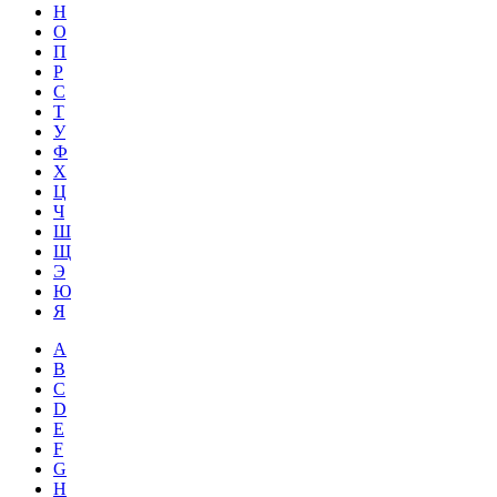
Н
О
П
Р
С
Т
У
Ф
Х
Ц
Ч
Ш
Щ
Э
Ю
Я
A
B
C
D
E
F
G
H