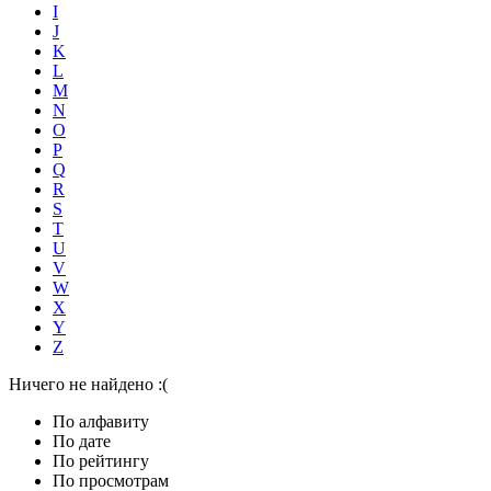
I
J
K
L
M
N
O
P
Q
R
S
T
U
V
W
X
Y
Z
Ничего не найдено :(
По алфавиту
По дате
По рейтингу
По просмотрам