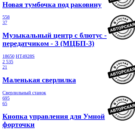
Новая тумбочка под раковину
558
37
Музыкальный центр с блютус -
передатчиком - 3 (МЦБП-3)
18650
HT4928S
2 535
21
Маленькая сверлилка
Сверлильный станок
695
65
Кнопка управления для Умной
форточки