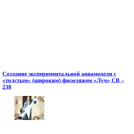
Создание экспериментальной авиамодели с
«толстым» (широким) фюзеляжем «Луч» СВ –
238