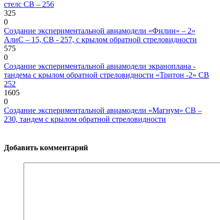
стелс СВ – 256
325
0
Cоздание экспериментальной авиамодели «Филин» – 2»
АлиС – 15, CВ - 257, с крылом обратной стреловидности
575
0
Создание экспериментальной авиамодели экраноплана -
тандема с крылом обратной стреловидности «Тритон -2» СВ
252
1605
0
Создание экспериментальной авиамодели «Магнум» СВ –
230, тандем с крылом обратной стреловидности
Добавить комментарий