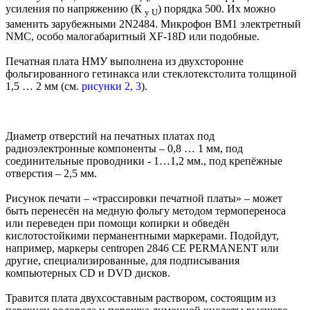
усиления по напряжению (К
) порядка 500. Их можно
у U
заменить зарубежными 2N2484. Микрофон BM1 электретный
NMC, особо малогабаритный XF-18D или подобные.
Печатная плата НМУ выполнена из двухсторонне
фольгированного гетинакса или стеклотекстолита толщиной
1,5 … 2 мм (см.
рисунки 2, 3
).
Диаметр отверстий на печатных платах под
радиоэлектронные компоненты – 0,8 … 1 мм, под
соединительные проводники - 1…1,2 мм., под крепёжные
отверстия – 2,5 мм.
Рисунок печати – «трассировки печатной платы» – может
быть перенесён на медную фольгу методом термопереноса
или переведен при помощи копирки и обведён
кислотостойкими перманентными маркерами. Подойдут,
например, маркеры centropen 2846 CE PERMANENT или
другие, специализированные, для подписывания
компьютерных CD и DVD дисков.
Травится плата двухсоставным раствором, состоящим из