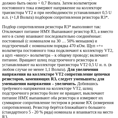
должно быть около + 0,7 Вольта. Затем вольтметром
постоянного тока измеряют напряжение на коллекторе
транзистора VT2 и при необходимости устанавливают 0,5 U
и.п. (+1,8 Вольта) подбором сопротивления резистора R3*.
Подбор сопротивления резистора R3* выполняют так:
Отключают питание НМУ. Выпаивают резистор R3, а вместо
него в схему впаивают последовательно соединённые:
постоянный (с номиналом на 30 … 50% меньшим) и
подстроечный с номиналом порядка 470 кОм. Щуп «+»
вольтметра постоянного тока подключают к коллектору VT2,
а щуп «минус» вольтметра – к общему проводу; включают
питание. Вращают шлиц подстроечного резистора и
устанавливают на коллекторе транзистора VT2 0,5 U и. п. (в
любом случае не менее 1,1 Вольта).
Для увеличения
напряжения на коллекторе VT2 сопротивление цепочки
резисторов, заменяющих R3, следует уменьшить; для
уменьшения напряжения – увеличить.
Добившись
требуемого напряжения на коллекторе VT2, шлиц
подстроечного резистора более не вращают, выключают
питание НМУ, выпаивают оба резистора и измеряют их
суммарное сопротивление тестером в режиме RХ (измерения
сопротивления). Резистор берётся ближайшего большего
(стандартного 5 - 20 % ряда) номинала и впаивается на место
R3.