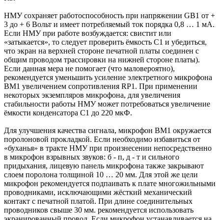
НМУ сохраняет работоспособность при напряжении GB1 от +
3 до + 6 Вольт и имеет потребляемый ток порядка 0,8 … 1 мА.
Если НМУ при работе возбуждается: свистит или
«затыкается», то следует проверить ёмкость С1 и убедиться,
что экран на верхней стороне печатной платы соединен с
общим проводом трассировки на нижней стороне платы).
Если данная мера не помогает (что маловероятно),
рекомендуется уменьшить усиление электретного микрофона
ВМ1 увеличением сопротивления RP1. При применении
некоторых экземпляров микрофона, для увеличения
стабильности работы НМУ может потребоваться увеличение
ёмкости конденсатора С1 до 220 мкФ.
Для улучшения качества сигнала, микрофон BM1 окружается
поролоновой прокладкой. Если необходимо избавиться от
«буханья» в тракте НМУ при произнесении непосредственно
в микрофон взрывных звуков: б - п, д - т и сильного
придыхания, лицевую панель микрофона также закрывают
слоем поролона толщиной 10 … 20 мм. Для этой же цели
микрофон рекомендуется подпаивать к плате многожильными
проводниками, исключающими жёсткий механический
контакт с печатной платой. При длине соединительных
проводников свыше 30 мм. рекомендуется использовать
экранированный провод. Если микрофон устанавливается на