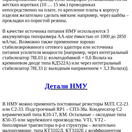
жёстких коротких (10 … 15 мм.) проводниках
непосредственно на плате, то крепление платы к корпусу
изделия желательно сделать мягким: например, через шайбы –
прокладки из пористой резины.
В качестве источника питания НМУ используются 3
аккумулятора типоразмера AA-size ёмкостью от 1000 до 2850
мА/час. Возможно также применение хорошо
стабилизированного сетевого адаптера или источника
питания усилителя мощности [например, через интегральный
стабилизатор 78L03 (с вольтодобавкой + 0,6 Вольта на
кремниевом диоде типа КД522А) или через интегральный
стабилизатор 78L33 (с выходным напряжением + 3,3 Вольта)].
Детали НМУ
В НМУ можно применить постоянные резисторы МЛТ, С2-23
или С2-33. Подстроечный RP1 – СП3-38а. Конденсатор С2
керамический типа К10-17, КМ. Остальные – оксидные типа
К50-35 или зарубежного производства. VT1, VT2 -
биполярные транзисторы n-p-n структуры – желательно
малошумящие, типа КТ3102Д, КТ3102Е с коэффициентом