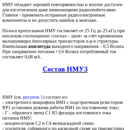
НМУ обладает хорошей повторяемостью и вполне доступен
для изготовления даже начинающими радиолюбителями.
Главное - применить исправные радиоэлектронные
компоненты и не допустить ошибок в монтаже.
Полоса пропускания НМУ составляет от 25 Гц до 25 кГц при
неплохом соотношении «сигнал – шум» за счёт применения
малошумящих биполярных транзисторов n-p-n структуры.
Наибольшая
амплитуда
выходного напряжения – 0,5 Вольта.
При напряжении питания +3,6 Вольта потребляемый ток
составляет 0,68 мА.
Состав НМУ3
НМУ (см.
рисунок 1
) состоит из:
- электретного микрофона BM1 с подстроечным резистором
RP1 установки режима работы BM1 по постоянному току;
- Г – образного звена С1 R5 фильтра постоянного тока
питания НМУ;
- конденсаторов С2 и С4 межкаскадной связи;
- усилителя, собранного по каскодной схеме на транзисторах