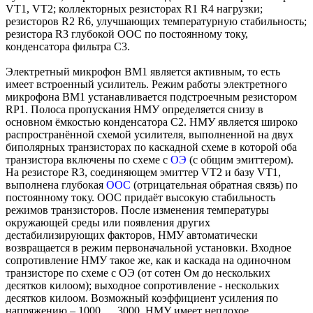
VT1, VT2; коллекторных резисторах R1 R4 нагрузки;
резисторов R2 R6, улучшающих температурную стабильность;
резистора R3 глубокой ООС по постоянному току,
конденсатора фильтра С3.
Электретный микрофон BM1 является активным, то есть
имеет встроенный усилитель. Режим работы электретного
микрофона BM1 устанавливается подстроечным резистором
RP1. Полоса пропускания НМУ определяется снизу в
основном ёмкостью конденсатора С2. НМУ является широко
распространённой схемой усилителя, выполненной на двух
биполярных транзисторах по каскадной схеме в которой оба
транзистора включены по схеме с
ОЭ
(с общим эмиттером).
На резисторе R3, соединяющем эмиттер VT2 и базу VT1,
выполнена глубокая
ООС
(отрицательная обратная связь) по
постоянному току. ООС придаёт высокую стабильность
режимов транзисторов. После изменения температуры
окружающей среды или появления других
дестабилизирующих факторов, НМУ автоматически
возвращается в режим первоначальной установки. Входное
сопротивление НМУ такое же, как и каскада на одиночном
транзисторе по схеме с ОЭ (от сотен Ом до нескольких
десятков килоом); выходное сопротивление - нескольких
десятков килоом. Возможный коэффициент усиления по
напряжению – 1000 … 3000. НМУ имеет неплохое