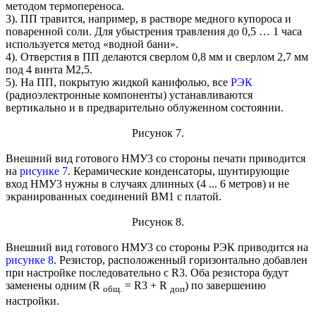
методом термопереноса.
3). ПП травится, например, в растворе медного купороса и
поваренной соли. Для убыстрения травления до 0,5 … 1 часа
используется метод «водной бани».
4). Отверстия в ПП делаются сверлом 0,8 мм и сверлом 2,7 мм
под 4 винта М2,5.
5). На ПП, покрытую жидкой канифолью, все
РЭК
(радиоэлектронные компоненты) устанавливаются
вертикально и в предварительно облуженном состоянии.
Рисунок 7.
Внешний вид готового НМУ3 со стороны печати приводится
на
рисунке 7
. Керамические конденсаторы, шунтирующие
вход НМУ3 нужны в случаях длинных (4 ... 6 метров) и не
экранированных соединений BM1 с платой.
Рисунок 8.
Внешний вид готового НМУ3 со стороны РЭК приводится на
рисунке 8
. Резистор, расположенный горизонтально добавлен
при настройке последовательно с R3. Оба резистора будут
заменены одним (R
= R3 + R
) по завершению
общ.
доп
настройки.