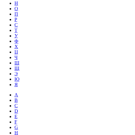
Н
О
П
Р
С
Т
У
Ф
Х
Ц
Ч
Ш
Щ
Э
Ю
Я
A
B
C
D
E
F
G
H