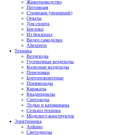
Животноводство
Питомцам
Стимпанк (steampunk)
Опыты
Для спорта
Брелоки
Из бензопил
Видео самоделки
Aliexpress
Техника
Вездеходы
Гусеничные вездеходы
Колесные вездеходы
Переломки
Бортоповоротные
Пневмоходы
Каракаты
Квадроциклы
Снегоходы
Лодки и катамараны
Сельхоз техника
Моделист-конструктор
Электроника
Arduino
Светодиоды