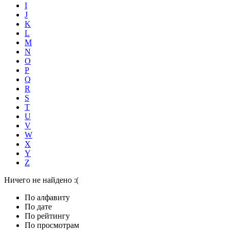
I
J
K
L
M
N
O
P
Q
R
S
T
U
V
W
X
Y
Z
Ничего не найдено :(
По алфавиту
По дате
По рейтингу
По просмотрам