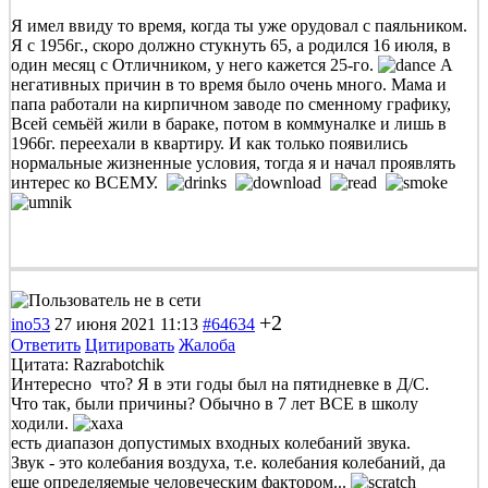
Я имел ввиду то время, когда ты уже орудовал с паяльником.
Я с 1956г., скоро должно стукнуть 65, а родился 16 июля, в
один месяц с Отличником, у него кажется 25-го.
А
негативных причин в то время было очень много. Мама и
папа работали на кирпичном заводе по сменному графику,
Всей семьёй жили в бараке, потом в коммуналке и лишь в
1966г. переехали в квартиру. И как только появились
нормальные жизненные условия, тогда я и начал проявлять
интерес ко ВСЕМУ.
+2
ino53
27 июня 2021 11:13
#64634
Ответить
Цитировать
Жалоба
Цитата: Razrabotchik
Интересно что? Я в эти годы был на пятидневке в Д/С.
Что так, были причины? Обычно в 7 лет ВСЕ в школу
ходили.
есть диапазон допустимых входных колебаний звука.
Звук - это колебания воздуха, т.е. колебания колебаний, да
еще определяемые человеческим фактором...