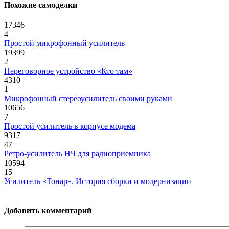
Похожие самоделки
17346
4
Простой микрофонный усилитель
19399
2
Переговорное устройство «Кто там»
4310
1
Микрофонный стереоусилитель своими руками
10656
7
Простой усилитель в корпусе модема
9317
47
Ретро-усилитель НЧ для радиоприемника
10594
15
Усилитель «Тонар». История сборки и модернизации
Добавить комментарий