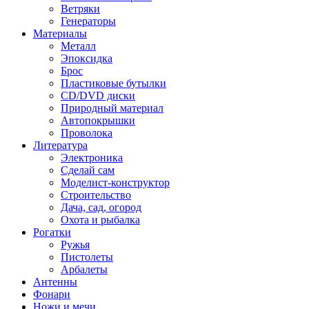
Ветряки
Генераторы
Материалы
Металл
Эпоксидка
Брос
Пластиковые бутылки
CD/DVD диски
Природный материал
Автопокрышки
Проволока
Литература
Электроника
Сделай сам
Моделист-конструктор
Строительство
Дача, сад, огород
Охота и рыбалка
Рогатки
Ружья
Пистолеты
Арбалеты
Антенны
Фонари
Ножи и мечи