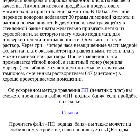
перекиси водорода и порошка лимонной кислоты высшего
качества. Лимонная кислота продаётся в продуктовых
магазинах для приготовления компотов. В 100 мл 3% - ной
перекиси водорода добавляют 30 грамм лимонной кислоты и
раствор перемешивают. К двум отверстиям травящейся в
стеклянной банке платы желательно привязать петлю из
суровой нити, за которую плату можно поднимать для
проверки степени протравленности. Опускают плату в
раствор. Через три – четыре часа незащищённые части медной
фольги на плате оказываются протравленными, то есть плату
можно вынимать из раствора. После травления плата
промывается тёплой водой, а защитный тонер (чернила
маркера) соскабливается лезвием или смывается ватным
тампоном, смоченным растворителем 647 (ацетоном) в
хорошо проветриваемом помещении.
Об ускоренном методе травления
ПП
(печатных плат) вы
сможете прочитать в файле «ПП_водная_баня», если пройдёте
по ссылке:
Ссылка
Прочитать файл «ПП_водная_баня» вы также можете на
мобильном устройстве, если воспользуетесь QR кодом: