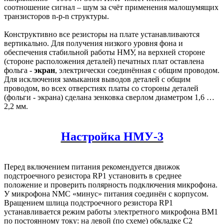
соотношение сигнал – шум за счёт применения малошумящих
транзисторов n-p-n структуры.
Конструктивно все резисторы на плате устанавливаются
вертикально. Для получения низкого уровня фона и
обеспечения стабильной работы НМУ, на верхней стороне
(стороне расположения деталей) печатных плат оставлена
фольга -
экран
, электрически соединённая с общим проводом.
Для исключения замыкания выводов деталей с общим
проводом, во всех отверстиях платы со стороны деталей
(фольги - экрана) сделана зенковка сверлом диаметром 1,6 …
2,2 мм.
Настройка НМУ-3
Перед включением питания рекомендуется движок
подстроечного резистора RP1 установить в среднее
положение и проверить полярность подключения микрофона.
У микрофона NMC «минус» питания соединён с корпусом.
Вращением шлица подстроечного резистора RP1
устанавливается режим работы электретного микрофона BM1
по постоянному току: на левой (по схеме) обкладке С2