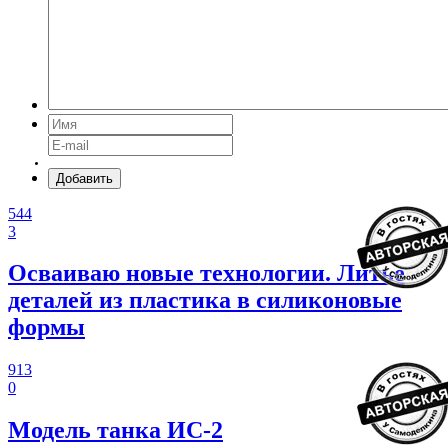
Добавить
544
3
Осваиваю новые технологии. Литье
деталей из пластика в силиконовые
формы
913
0
Модель танка ИС-2