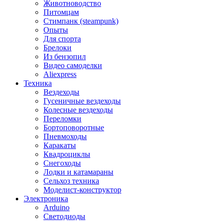
Животноводство
Питомцам
Стимпанк (steampunk)
Опыты
Для спорта
Брелоки
Из бензопил
Видео самоделки
Aliexpress
Техника
Вездеходы
Гусеничные вездеходы
Колесные вездеходы
Переломки
Бортоповоротные
Пневмоходы
Каракаты
Квадроциклы
Снегоходы
Лодки и катамараны
Сельхоз техника
Моделист-конструктор
Электроника
Arduino
Светодиоды