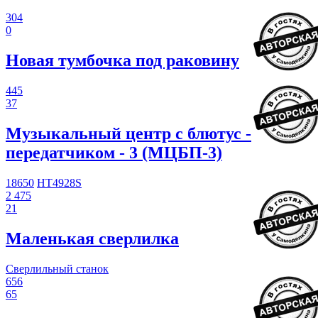
304
0
Новая тумбочка под раковину
445
37
Музыкальный центр с блютус -
передатчиком - 3 (МЦБП-3)
18650
HT4928S
2 475
21
Маленькая сверлилка
Сверлильный станок
656
65