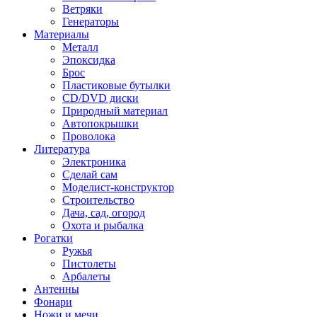
Ветряки
Генераторы
Материалы
Металл
Эпоксидка
Брос
Пластиковые бутылки
CD/DVD диски
Природный материал
Автопокрышки
Проволока
Литература
Электроника
Сделай сам
Моделист-конструктор
Строительство
Дача, сад, огород
Охота и рыбалка
Рогатки
Ружья
Пистолеты
Арбалеты
Антенны
Фонари
Ножи и мечи