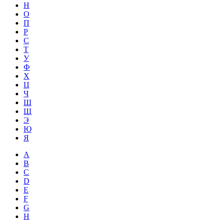
Н
О
П
Р
С
Т
У
Ф
Х
Ц
Ч
Ш
Щ
Э
Ю
Я
A
B
C
D
E
F
G
H