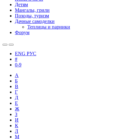
Детям
Мангалы, грили
Походы, туризм
Дачные самоделки
Теплицы и парники
Форум
ENG
РУС
#
0-9
А
Б
В
Г
Д
Е
Ж
З
И
К
Л
М