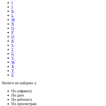
I
J
K
L
M
N
O
P
Q
R
S
T
U
V
W
X
Y
Z
Ничего не найдено :(
По алфавиту
По дате
По рейтингу
По просмотрам