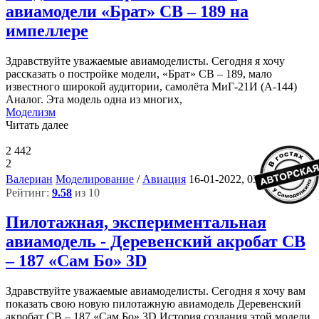
авиамодели «Брат» СВ – 189 на
импеллере
Здравствуйте уважаемые авиамоделисты. Сегодня я хочу
рассказать о постройке модели, «Брат» СВ – 189, мало
известного широкой аудитории, самолёта МиГ-21И (А-144)
Аналог. Эта модель одна из многих,
Моделизм
Читать далее
2 442
2
4
Валериан
Моделирование
/
Авиация
16-01-2022, 03:58
Рейтинг:
9.58
из 10
Пилотажная, экспериментальная
авиамодель - Деревенский акробат СВ
– 187 «Сам Бо» 3D
Здравствуйте уважаемые авиамоделисты. Сегодня я хочу вам
показать свою новую пилотажную авиамодель Деревенский
акробат СВ – 187 «Сам Бо» 3D История создания этой модели