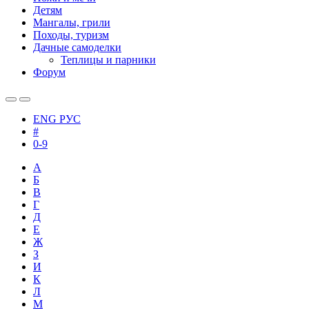
Детям
Мангалы, грили
Походы, туризм
Дачные самоделки
Теплицы и парники
Форум
ENG
РУС
#
0-9
А
Б
В
Г
Д
Е
Ж
З
И
К
Л
М