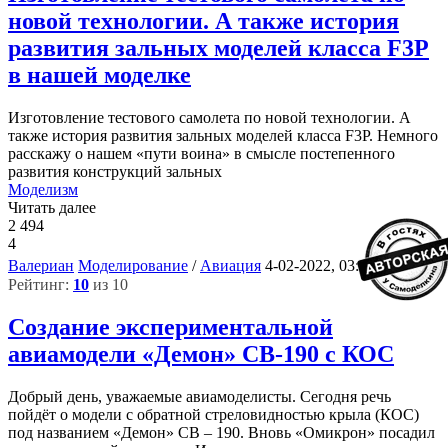
новой технологии. А также история
развития зальных моделей класса F3P
в нашей моделке
Изготовление тестового самолета по новой технологии. А
также история развития зальных моделей класса F3P. Немного
расскажу о нашем «пути воина» в смысле постепенного
развития конструкций зальных
Моделизм
Читать далее
2 494
4
7
Валериан
Моделирование
/
Авиация
4-02-2022, 03:43
Рейтинг:
10
из 10
Создание экспериментальной
авиамодели «Демон» СВ-190 с КОС
Добрый день, уважаемые авиамоделисты. Сегодня речь
пойдёт о модели с обратной стреловидностью крыла (КОС)
под названием «Демон» СВ – 190. Вновь «Омикрон» посадил