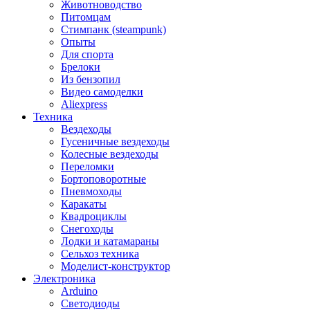
Животноводство
Питомцам
Стимпанк (steampunk)
Опыты
Для спорта
Брелоки
Из бензопил
Видео самоделки
Aliexpress
Техника
Вездеходы
Гусеничные вездеходы
Колесные вездеходы
Переломки
Бортоповоротные
Пневмоходы
Каракаты
Квадроциклы
Снегоходы
Лодки и катамараны
Сельхоз техника
Моделист-конструктор
Электроника
Arduino
Светодиоды