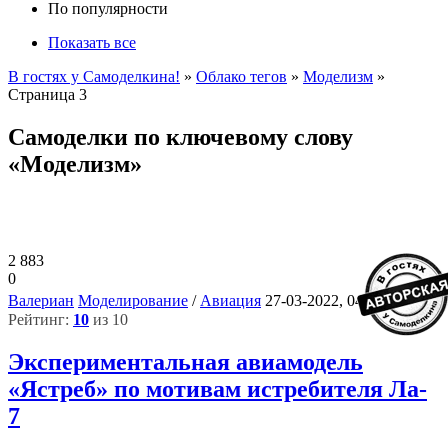
По популярности
Показать все
В гостях у Самоделкина!
»
Облако тегов
»
Моделизм
»
Страница 3
Самоделки по ключевому слову
«Моделизм»
2 883
0
6
Валериан
Моделирование
/
Авиация
27-03-2022, 04:24
Рейтинг:
10
из 10
Экспериментальная авиамодель
«Ястреб» по мотивам истребителя Ла-
7