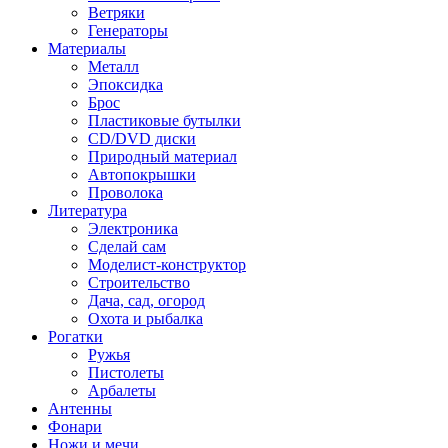
Ветряки
Генераторы
Материалы
Металл
Эпоксидка
Брос
Пластиковые бутылки
CD/DVD диски
Природный материал
Автопокрышки
Проволока
Литература
Электроника
Сделай сам
Моделист-конструктор
Строительство
Дача, сад, огород
Охота и рыбалка
Рогатки
Ружья
Пистолеты
Арбалеты
Антенны
Фонари
Ножи и мечи