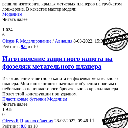
решили изготовить крылья матчевых планеров на трубчатом
лонжероне. В качестве мастер модели
Моделизм
Читать далее
1 624
6
6
Olegss R
Моделирование
/
Авиация
8-03-2022, 15:35
Рейтинг:
9.6
из 10
Изготовление защитного капота на
фюзеляж метательного планера
Изготовление защитного капота на фюзеляж метательного
планера. Мои юные пилоты начинают обучения полетам с
небольшого пенопластового бросательного крыла-планера.
Полет этой конструкции при удачном
Пластиковые бутылки
Моделизм
Читать далее
1 918
0
11
Olegss R
Приспособления
28-02-2022, 09:46
Рейтинг:
9.8
из 10