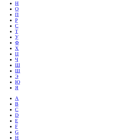
Н
О
П
Р
С
Т
У
Ф
Х
Ц
Ч
Ш
Щ
Э
Ю
Я
A
B
C
D
E
F
G
H