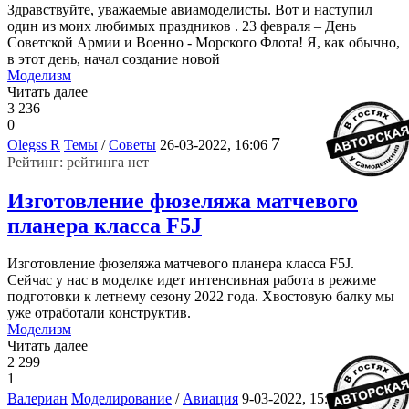
Здравствуйте, уважаемые авиамоделисты. Вот и наступил
один из моих любимых праздников . 23 февраля – День
Советской Армии и Военно - Морского Флота! Я, как обычно,
в этот день, начал создание новой
Моделизм
Читать далее
3 236
0
7
Olegss R
Темы
/
Советы
26-03-2022, 16:06
Рейтинг: рейтинга нет
Изготовление фюзеляжа матчевого
планера класса F5J
Изготовление фюзеляжа матчевого планера класса F5J.
Сейчас у нас в моделке идет интенсивная работа в режиме
подготовки к летнему сезону 2022 года. Хвостовую балку мы
уже отработали конструктив.
Моделизм
Читать далее
2 299
1
5
Валериан
Моделирование
/
Авиация
9-03-2022, 15:43