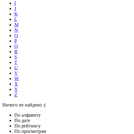
I
J
K
L
M
N
O
P
Q
R
S
T
U
V
W
X
Y
Z
Ничего не найдено :(
По алфавиту
По дате
По рейтингу
По просмотрам