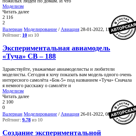
пожилых людей по домам. И что
Моделизм
Читать далее
2 116
2
5
Валериан
Моделирование
/
Авиация
28-01-2022, 13:40
Рейтинг:
10
из 10
Экспериментальная авиамодель
«Туча» СВ – 188
Здравствуйте, уважаемые авиамоделисты и любители
моделисты. Сегодня я хочу показать вам модель одного очень
интересного самолёта «Бок-5» под названием «Туча» Сначала
я немного расскажу о самолёте и
Моделизм
Читать далее
2 100
0
4
Валериан
Моделирование
/
Авиация
26-01-2022, 08:42
Рейтинг:
9.78
из 10
Создание экспериментальной