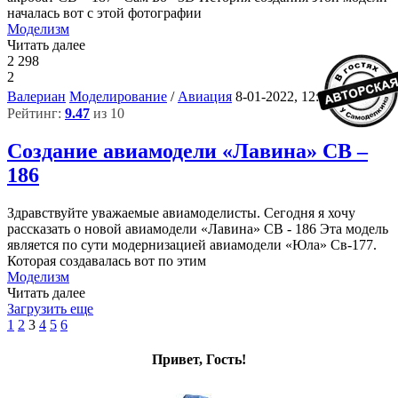
началась вот с этой фотографии
Моделизм
Читать далее
2 298
2
7
Валериан
Моделирование
/
Авиация
8-01-2022, 12:20
Рейтинг:
9.47
из 10
Создание авиамодели «Лавина» СВ –
186
Здравствуйте уважаемые авиамоделисты. Сегодня я хочу
рассказать о новой авиамодели «Лавина» СВ - 186 Эта модель
является по сути модернизацией авиамодели «Юла» Св-177.
Которая создавалась вот по этим
Моделизм
Читать далее
Загрузить еще
1
2
3
4
5
6
Привет, Гость!