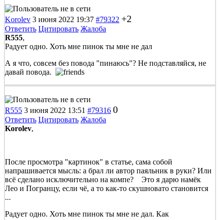
+2
Korolev
3 июня 2022 19:37
#79322
Ответить
Цитировать
Жалоба
R555
,
Радует одно. Хоть мне пинок ты мне не дал
А я что, совсем без повода "пинаюсь"? Не подставляйся, не
давай повода.
0
R555
3 июня 2022 13:51
#79316
Ответить
Цитировать
Жалоба
Korolev
,
После просмотра "картинок" в статье, сама собой
напрашивается мысль: а брал ли автор паяльник в руки? Или
всё сделано исключительно на компе? Это я дарю намёк
Лео и Погранцу, если чё, а то как-то скушновато становится
...
Радует одно. Хоть мне пинок ты мне не дал. Как