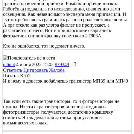
транзистор военной приёмки. Ромбик и прочие значки...
Работёнка подвалила по исследованию, сравнению ламп
освещения. Как независимого эксперта меня пригласили. И
тут потребовалось сравнивать разного рода световые волны.
А орг стекло как раз ультра фиолет не пропускает, а
разлагается от него. Вот и пришлось мне сварганить
фотодатчик спилив крышку советского 2Т803А
Кто не ошибается, тот не делает ничего.
+3
pitiunt
4 июня 2022 15:02
#79349
Ответить
Цитировать
Жалоба
Цитата: R555
И к нему в довесок добабляешь транзистор МП39 или МП40
Так если есть такие транзисторы. то и фоторезисторы не
нужны. Из этих транзисторов вполне фотодиоды-
фототранзисторы получаются, достаточно крышечку
спилить. Я так делал для датчика присутствия в
восьмидесятых годах.