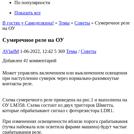
По популярности
Показать все
В гостях у Самоделкина!
»
Темы
»
Советы
» Сумеречное реле
на ОУ
Сумеречное реле на ОУ
AVladM
1-06-2022, 12:42
5 369
Темы
/
Советы
Добавлен
41
комментарий
Может управлять включением или выключением освещения
при наступлении сумерек через нормально-разомкнутые
контакты реле.
Схема сумеречного реле приведена на рис.1 и выполнена на
ОУ LM358. Схема состоит из двух триггеров Шмитта,
которые обрабатывают сигнал с фоторезистора LDR1.
При изменениях освещенности вблизи порога срабатывания
(тучка набежала или осветила фарами машина) будут частые
срабатывания реле.