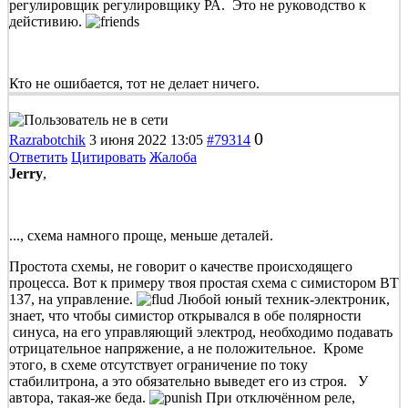
регулировщик регулировщику РА. Это не руководство к
дейстивию.
Кто не ошибается, тот не делает ничего.
0
Razrabotchik
3 июня 2022 13:05
#79314
Ответить
Цитировать
Жалоба
Jerry
,
..., схема намного проще, меньше деталей.
Простота схемы, не говорит о качестве происходящего
процесса. Вот к примеру твоя простая схема с симистором ВТ
137, на управление.
Любой юный техник-электроник,
знает, что чтобы симистор открывался в обе полярности
синуса, на его управляющий электрод, необходимо подавать
отрицательное напряжение, а не положительное. Кроме
этого, в схеме отсутствует ограничение по току
стабилитрона, а это обязательно выведет его из строя. У
автора, такая-же беда.
При отключённом реле,