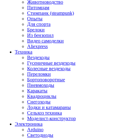
Животноводство
Питомцам
Стимпанк (steampunk)
Опыты
Для спорта
Брелоки
Из бензопил
Видео самоделки
Aliexpress
Техника
Вездеходы
Гусеничные вездеходы
Колесные вездеходы
Переломки
Бортоповоротные
Пневмоходы
Каракаты
Квадроциклы
Снегоходы
Лодки и катамараны
Сельхоз техника
Моделист-конструктор
Электроника
Arduino
Светодиоды