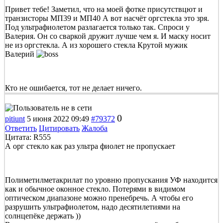
Привет тебе! Заметил, что на моей фотке присутствцют и
транзисторы МП39 и МП40 А вот насчёт оргстекла это зря.
Под ультрафиолетом разлагается только так. Спроси у
Валерия. Он со сваркой дружит лучше чем я. И маску носит
не из оргстекла. А из хорошего стекла Крутой мужик
Валерий
Кто не ошибается, тот не делает ничего.
0
pitiunt
5 июня 2022 09:49
#79372
Ответить
Цитировать
Жалоба
Цитата: R555
А орг стекло как раз ультра фиолет не пропускает
Полиметилметакрилат по уровню пропускания УФ находится
как и обычное оконное стекло. Потерями в видимом
оптическом диапазоне можно пренебречь. А чтобы его
разрушить ультрафиолетом, надо десятилетиями на
солнцепёке держать ))