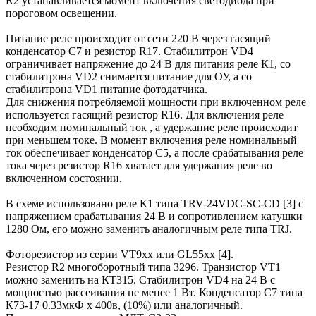
R2 устанавливается момент включения светодиода при
пороговом освещении.
Питание реле происходит от сети 220 В через гасящий
конденсатор С7 и резистор R17. Стабилитрон VD4
ограничивает напряжение до 24 В для питания реле К1, со
стабилитрона VD2 снимается питание для ОУ, а со
стабилитрона VD1 питание фотодатчика.
Для снижения потребляемой мощности при включенном реле
используется гасящий резистор R16. Для включения реле
необходим номинальный ток , а удержание реле происходит
при меньшем токе. В момент включения реле номинальный
ток обеспечивает конденсатор С5, а после срабатывания реле
тока через резистор R16 хватает для удержания реле во
включенном состоянии.
В схеме использовано реле К1 типа TRV-24VDC-SC-CD [3] с
напряжением срабатывания 24 В и сопротивлением катушки
1280 Ом, его можно заменить аналогичным реле типа TRJ.
Фоторезистор из серии VT9xx или GL55xx [4].
Резистор R2 многоборотный типа 3296. Транзистор VT1
можно заменить на КТ315. Стабилитрон VD4 на 24 В с
мощностью рассеивания не менее 1 Вт. Конденсатор С7 типа
К73-17 0.33мкФ х 400в, (10%) или аналогичный.