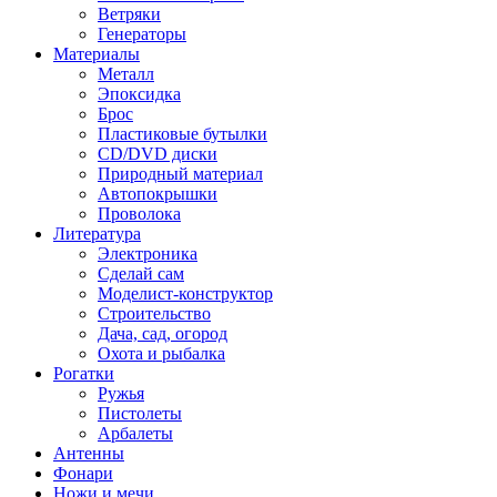
Ветряки
Генераторы
Материалы
Металл
Эпоксидка
Брос
Пластиковые бутылки
CD/DVD диски
Природный материал
Автопокрышки
Проволока
Литература
Электроника
Сделай сам
Моделист-конструктор
Строительство
Дача, сад, огород
Охота и рыбалка
Рогатки
Ружья
Пистолеты
Арбалеты
Антенны
Фонари
Ножи и мечи