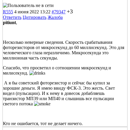
+3
R555
4 июня 2022 13:22
#79347
Ответить
Цитировать
Жалоба
pitiunt
,
Несколько неверные сведения. Скорость срабатывания
фоторезисторов от микросекунд до 60 миллисекунд. Это для
человеческого глаза неразличимо. Микросекунда это
миллионная часть секунды.
Спасибо, что просветил о сотношении микросекунд и
милисекунд.
А я бы советский фоторезистор и сейчас бы купил за
хорошие деньги. Я имею ввиду ФСК-3. Это жесть. Свет
видел (пульсации). И к нему в довесок добабляешь
транзистор МП39 или МП40 и слышишь все пульсации
светого потока
Кто не ошибается, тот не делает ничего.