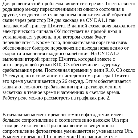
Для решения этой проблемы вводят гистерезис. То есть своего
рода зазор между переключениями из одного состояния в
другое, что достигается введением положительной обратной
связи через резистор R9 для каскада на ОУ DA1.1 так
называемый триггер Шмитта. В данной схеме доля выходного
электрического сигнала ОУ поступает на прямой вход и
устанавливает уровень, при котором схема будет
переключаться. Кроме того, положительная обратная связь
обеспечивает быстрое переключение выхода независимо от
скорости изменения входного колебания. На ОУ DA1.2
выполнен второй триггер Шмитта, который вместе с
интегрирующей цепью R10, C3 обеспечивает задержку
срабатывания реле. Постоянная времени у цепи R10, C3 около
15 секунд, но в сочетании с гистерезисом триггера Шмитта
это время увеличивается до 26 секунд. Этим обеспечивается
защита от ложного срабатывания при кратковременных
засветках в темное время и затенениях в светлое время.
Работу реле можно рассмотреть на графиках рис.2.
В начальный момент времени темно и фотодатчик имеет
большое сопротивление и соответственно высокое Uin при
этом реле включено. При повышении освещенности
сопротивление фотодатчика уменьшается и уменьшается Uin.
В момент времени Т1 напряжение Uin сравнивается с