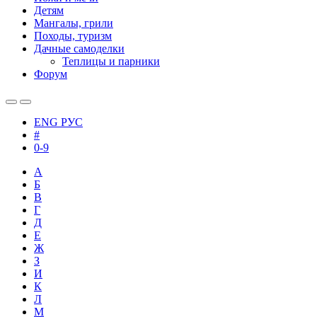
Детям
Мангалы, грили
Походы, туризм
Дачные самоделки
Теплицы и парники
Форум
ENG
РУС
#
0-9
А
Б
В
Г
Д
Е
Ж
З
И
К
Л
М