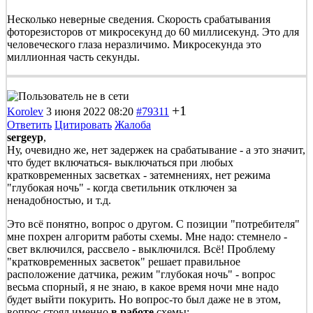
Несколько неверные сведения. Скорость срабатывания
фоторезисторов от микросекунд до 60 миллисекунд. Это для
человеческого глаза неразличимо. Микросекунда это
миллионная часть секунды.
+1
Korolev
3 июня 2022 08:20
#79311
Ответить
Цитировать
Жалоба
sergeyp
,
Ну, очевидно же, нет задержек на срабатывание - а это значит,
что будет включаться- выключаться при любых
кратковременных засветках - затемнениях, нет режима
"глубокая ночь" - когда светильник отключен за
ненадобностью, и т.д.
Это всё понятно, вопрос о другом. С позиции "потребителя"
мне похрен алгоритм работы схемы. Мне надо: стемнело -
свет включился, рассвело - выключился. Всё! Проблему
"кратковременных засветок" решает правильное
расположение датчика, режим "глубокая ночь" - вопрос
весьма спорный, я не знаю, в какое время ночи мне надо
будет выйти покурить. Но вопрос-то был даже не в этом,
вопрос стоял именно
в работе
схемы: