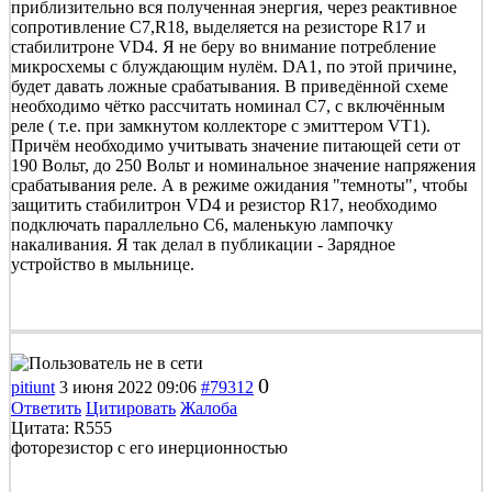
приблизительно вся полученная энергия, через реактивное
сопротивление С7,R18, выделяется на резисторе R17 и
стабилитроне VD4. Я не беру во внимание потребление
микросхемы с блуждающим нулём. DA1, по этой причине,
будет давать ложные срабатывания. В приведённой схеме
необходимо чётко рассчитать номинал С7, с включённым
реле ( т.е. при замкнутом коллекторе с эмиттером VT1).
Причём необходимо учитывать значение питающей сети от
190 Вольт, до 250 Вольт и номинальное значение напряжения
срабатывания реле. А в режиме ожидания "темноты", чтобы
защитить стабилитрон VD4 и резистор R17, необходимо
подключать параллельно С6, маленькую лампочку
накаливания. Я так делал в публикации - Зарядное
устройство в мыльнице.
0
pitiunt
3 июня 2022 09:06
#79312
Ответить
Цитировать
Жалоба
Цитата: R555
фоторезистор с его инерционностью