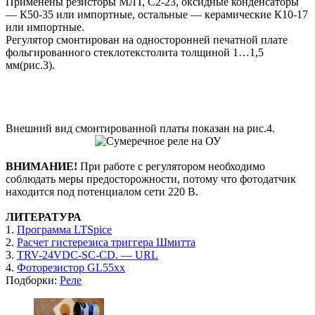
Применены резисторы МЛТ, С2-23, оксидные конденсаторы
— К50-35 или импортные, остальные — керамические К10-17
или импортные.
Регулятор смонтирован на односторонней печатной плате
фольгированного стеклотекстолита толщиной 1…1,5
мм(рис.3).
Внешний вид смонтированной платы показан на рис.4.
ВНИМАНИЕ!
При работе с регулятором необходимо
соблюдать меры предосторожности, потому что фотодатчик
находится под потенциалом сети 220 В.
ЛИТЕРАТУРА
1.
Программа LTSpice
2.
Расчет гистерезиса триггера Шмитта
3.
TRV-24VDC-SC-CD. — URL
4.
Фоторезистор GL55xx
Подборки:
Реле