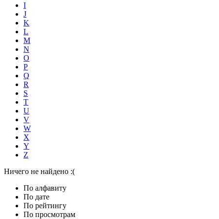
I
J
K
L
M
N
O
P
Q
R
S
T
U
V
W
X
Y
Z
Ничего не найдено :(
По алфавиту
По дате
По рейтингу
По просмотрам