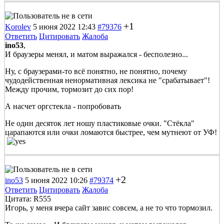
+1
Korolev
5 июня 2022 12:43
#79376
Ответить
Цитировать
Жалоба
ino53
,
И браузеры менял, и матом выражался - бесполезно...
Ну, с браузерами-то всё понятно, не понятно, почему
чудодейственная ненормативная лексика не "срабатывает"!
Между прочим, тормозит до сих пор!
А насчет оргстекла - попробовать
Не один десяток лет ношу пластиковые очки. "Стёкла"
царапаются или очки ломаются быстрее, чем мутнеют от УФ!
+2
ino53
5 июня 2022 10:26
#79374
Ответить
Цитировать
Жалоба
Цитата: R555
Игорь, у меня вчера сайт завис совсем, а не то что тормозил.