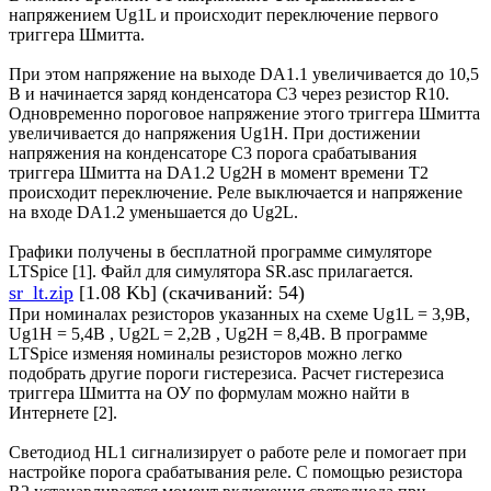
напряжением Ug1L и происходит переключение первого
триггера Шмитта.
При этом напряжение на выходе DA1.1 увеличивается до 10,5
В и начинается заряд конденсатора C3 через резистор R10.
Одновременно пороговое напряжение этого триггера Шмитта
увеличивается до напряжения Ug1H. При достижении
напряжения на конденсаторе С3 порога срабатывания
триггера Шмитта на DA1.2 Ug2H в момент времени Т2
происходит переключение. Реле выключается и напряжение
на входе DA1.2 уменьшается до Ug2L.
Графики получены в бесплатной программе симуляторе
LTSpice [1]. Файл для симулятора SR.asc прилагается.
sr_lt.zip
[1.08 Kb] (скачиваний: 54)
При номиналах резисторов указанных на схеме Ug1L = 3,9В,
Ug1H = 5,4В , Ug2L = 2,2В , Ug2H = 8,4В. В программе
LTSpice изменяя номиналы резисторов можно легко
подобрать другие пороги гистерезиса. Расчет гистерезиса
триггера Шмитта на ОУ по формулам можно найти в
Интернете [2].
Светодиод HL1 сигнализирует о работе реле и помогает при
настройке порога срабатывания реле. C помощью резистора