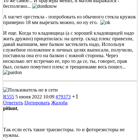
То же самое... И браузеры менял, и матом выражался -
бесполезно...
А насчет оргстекла - попробовать из обычного стекла кружок
примерно 18 мм вырезать можно, но ну его.
И еще. Когда то кладовщица (а с хорошей кладовщицей надо
жить дружно) прицепилась: на центр. склад плекс привезли,
давай выпишем, мне балкон застеклить надо, Используя
служебное положение в личных целях выписали, получили,
поставила она его на балкон с южной стороны. Через
несколько лет встречаю ее, про то да се, ты, говорит, прав
был, сильно помутнел плекс и трещинками весь пошел...
+1
R555
5 июня 2022 10:09
#79373
Ответить
Цитировать
Жалоба
pitiunt
,
Так если есть такие транзисторы. то и фоторезисторы не
нужны.