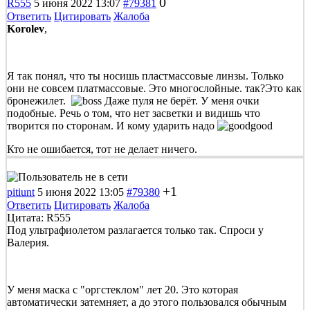
0
R555
5 июня 2022 13:07
#79381
Ответить
Цитировать
Жалоба
Korolev
,
Я так понял, что ты носишь пластмассовые линзы. Только
они не совсем платмассовые. Это многослойные. так?Это как
бронежилет.
Даже пуля не берёт. У меня очки
подобные. Речь о том, что нет засветки и видишь что
творится по сторонам. И кому ударить надо
Кто не ошибается, тот не делает ничего.
+1
pitiunt
5 июня 2022 13:05
#79380
Ответить
Цитировать
Жалоба
Цитата: R555
Под ультрафиолетом разлагается только так. Спроси у
Валерия.
У меня маска с "оргстеклом" лет 20. Это которая
автоматически затемняет, а до этого пользовался обычным