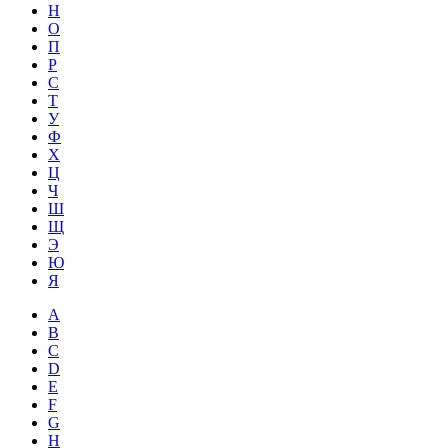
Н
О
П
Р
С
Т
У
Ф
Х
Ц
Ч
Ш
Щ
Э
Ю
Я
A
B
C
D
E
F
G
H