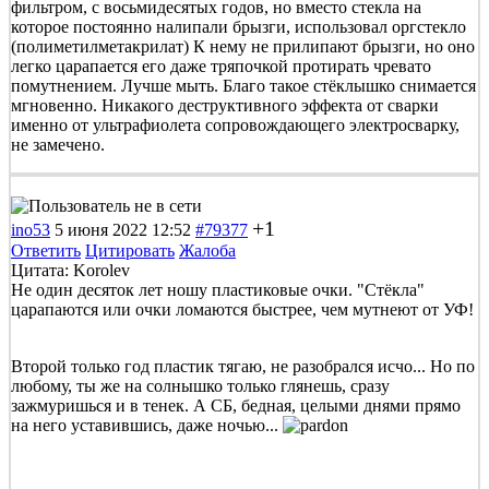
фильтром, с восьмидесятых годов, но вместо стекла на
которое постоянно налипали брызги, использовал оргстекло
(полиметилметакрилат) К нему не прилипают брызги, но оно
легко царапается его даже тряпочкой протирать чревато
помутнением. Лучше мыть. Благо такое стёклышко снимается
мгновенно. Никакого деструктивного эффекта от сварки
именно от ультрафиолета сопровождающего электросварку,
не замечено.
+1
ino53
5 июня 2022 12:52
#79377
Ответить
Цитировать
Жалоба
Цитата: Korolev
Не один десяток лет ношу пластиковые очки. "Стёкла"
царапаются или очки ломаются быстрее, чем мутнеют от УФ!
Второй только год пластик тягаю, не разобрался исчо... Но по
любому, ты же на солнышко только глянешь, сразу
зажмуришься и в тенек. А СБ, бедная, целыми днями прямо
на него уставившись, даже ночью...