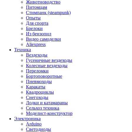
Животноводство
Питомцам
Стимпанк (steampunk)
Опыты
Для спорта
Брелоки
Из бензопил
Видео самоделки
Aliexpress
Техника
Вездеходы
Гусеничные вездеходы
Колесные вездеходы
Переломки
Бортоповоротные
Пневмоходы
Каракаты
Квадроциклы
Снегоходы
Лодки и катамараны
Сельхоз техника
Моделист-конструктор
Электроника
Arduino
Светодиоды