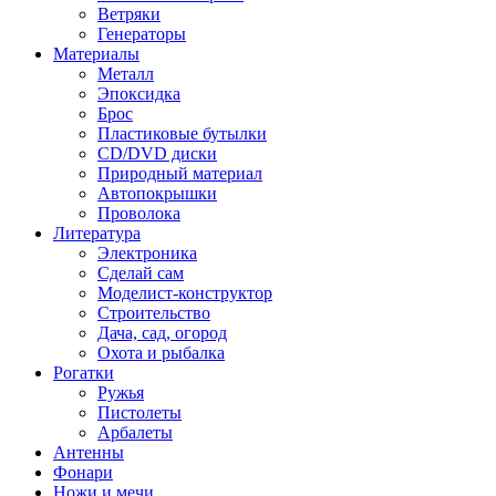
Ветряки
Генераторы
Материалы
Металл
Эпоксидка
Брос
Пластиковые бутылки
CD/DVD диски
Природный материал
Автопокрышки
Проволока
Литература
Электроника
Сделай сам
Моделист-конструктор
Строительство
Дача, сад, огород
Охота и рыбалка
Рогатки
Ружья
Пистолеты
Арбалеты
Антенны
Фонари
Ножи и мечи