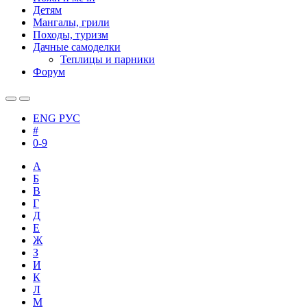
Детям
Мангалы, грили
Походы, туризм
Дачные самоделки
Теплицы и парники
Форум
ENG
РУС
#
0-9
А
Б
В
Г
Д
Е
Ж
З
И
К
Л
М