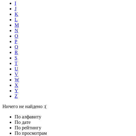
I
J
K
L
M
N
O
P
Q
R
S
T
U
V
W
X
Y
Z
Ничего не найдено :(
По алфавиту
По дате
По рейтингу
По просмотрам