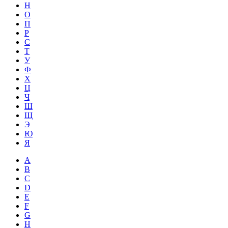
Н
О
П
Р
С
Т
У
Ф
Х
Ц
Ч
Ш
Щ
Э
Ю
Я
A
B
C
D
E
F
G
H